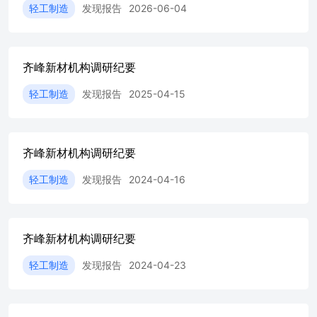
发展成果,增强投资者获得感。 四、公司对钛白粉等原材料
轻工制造
发现报告
2026-06-04
的成本管控情况 公司深耕装饰原纸主业多年,积累完善钛白
粉配方适配及生产应用技术储备,可根据不同品类产品性能
指标需求灵活选用不同工艺的钛白粉 原料;公司研发团队常
态化开展配方改良与生产工艺优化,在保障成品品质达标基
齐峰新材机构调研纪要
础上优化原料耗用。依托参与行业标准制定、规模化量产、
轻工制造
发现报告
2025-04-15
自主技术积淀构筑行业竞争优势,钛白粉配方适配与精细化
应用能力处于行业前列。 针对钛白粉、木浆等大宗原材料
周期性价格波动,公司采取长协锁价采购、安全库存动态调
控、生产端工艺降本、全流程数字化精益生产管控等组合方
齐峰新材机构调研纪要
式,多措并举对冲原料涨价风险、降低综合生产成本。 五、
环保政策趋严对公司的影响 公司响应以纸代塑、绿色发展
轻工制造
发现报告
2024-04-16
的政策导向,持续推进新产品的研发、验证与市场推广,丰富
了产品矩阵,其中比较有代表性的是预浸渍纸,相比传统工艺,
其加工过程二氧化碳的排放量降低58.9%,加工每吨可减碳
2.485吨。此外,公司利用数智化平台优势,优化清洗等工艺
齐峰新材机构调研纪要
,2025全年煤炭用量同比下降5,583吨,节能降耗成效显著。
2025年,预浸渍纸、乳胶纸、胶带纸销量同比分别增长
轻工制造
发现报告
2024-04-23
7.71%、15.31%、35.60%,成为销量与利润增长的新亮点。
公司是国内唯一能够批量稳定供应预浸渍纸的企业,同时是
宜家使用的预浸渍纸的唯一国内供应商。 后续公司将结合
自身产品特性稳步推进预浸渍纸等低碳产品市场拓展,紧跟