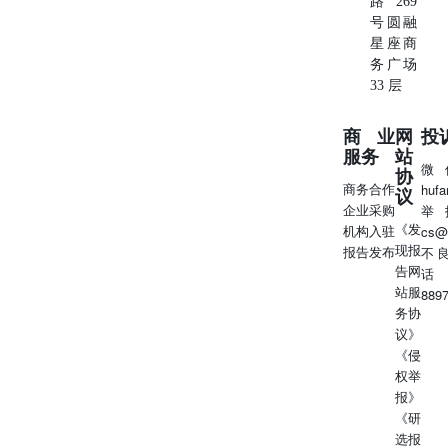
路269
号圆融
星座商
务广场
33 层
商业
网
投
服务
站
微
协
商务合作
huf
议
企业采购
举
《发
机构入驻
cs@
现报
报告发布
不
告网
话
站服
889
务协
议》
《侵
权举
报》
《研
选报