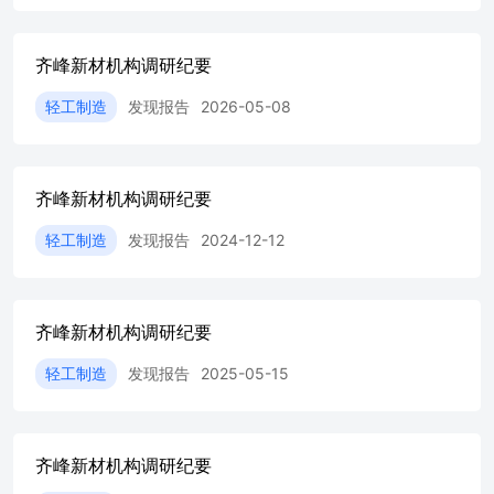
因此广泛应用于酒店、商场、写字楼、各类娱乐文化场所、
大型场馆等中高档建筑装饰装修、家居装饰装修以及运输工
具的内部装饰,是一种“以纸代塑、以纸代木”的优良环保材
齐峰新材机构调研纪要
料。装饰原纸已经成为人造板主流的贴面材料之一。 乳胶
轻工制造
发现报告
2026-05-08
纸系列主要用于涂附磨具,被誉为“工业的美容师”,广泛应用
于金属、木材、皮革、玻璃、塑料、陶瓷等制品的磨削与抛
光,涉及飞 机、汽车、船舶、机床、化工、建筑、冶金、家
电、电子、家具等行业。 二、公司近期业绩增长原因 2025
齐峰新材机构调研纪要
年度,公司实现归属于上市公司股东的净利润1.55亿元,同比
增长37.81%。公司2026年一季度归母净利润4011.18万元,同
轻工制造
发现报告
2024-12-12
比增长124.23%。 一季度经营业绩提升,系多因素协同作用:
公司持续落地产品结构优化策略,新品市场落地实现销量同
比明显提升,高毛利率产品产销放量叠加主要原材料采购成
本阶段性改善。后续公司将稳步推进高附加值产品升级放
齐峰新材机构调研纪要
量,持续优化产品结构,积极开拓海内外市场,依托规模化生产
与成熟供应链管控优势,使生产经营稳健向好。 三、公司分
轻工制造
发现报告
2025-05-15
红情况 公司自上市以来,每年均进行了分红,公司最近三个会
计年度累计现金分红金额为4.18亿元,占最近三个会计年度
年均净利润的248.97%。在公司财务状况健康、现金流充裕
并保障企业长远发展的基础上,公司积极响应相关要求,通过
齐峰新材机构调研纪要
实施中期利润分配等方式,优化分红节奏,持续与投资者共享