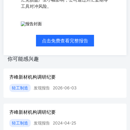
汇兑损益产生小幅影响，公司通过外汇套期等
工具对冲风险。
调研日期: 2026-06-02 齐峰新材料股份有限公司成立于1976
年,是一家拥有46年造纸历史的公司,主要产品包括装饰原
纸、耐磨纸和无纺壁纸原纸,产销量世界领先。公司还生产
点击免费查看完整报告
乳胶纸,产销量中国领先。齐峰新材料与国内外知名品牌企
业建立了长期合作关系,产品远销30多个国家、地区。公司
现有员工1500余人,2010年12月在深交所挂牌上市。公司拥
你可能感兴趣
有博士后科研工作站、山东省企业技术中心、山东省工程技
术研究中心,并荣获多项省级以上荣誉。此外,公司还是装饰
原纸、表层耐磨纸、壁纸原纸等近10项国家标准和行业标准
齐峰新材机构调研纪要
的主要起草人。 一、公司的主要产品及应用场景 公司是装
饰原纸、表层耐磨纸、壁纸原纸等近10项国家标准和行业标
轻工制造
发现报告
2026-06-03
准的主要起草人。目前公司主要产品可分为四大系列:装饰
原纸系列、乳胶纸系列、个人卫材系列以及其他系列。其
中,收入占比最高的装饰原纸是一种以优质木浆和钛白粉为
主要原料并经特殊工艺加工而成的工业特种用纸,可印刷成
齐峰新材机构调研纪要
各种精美的艺术图案,后经浸胶、贴面的人造板制作成各种
装饰材料,如家具、强化木地板和防火板,具有隔热、阻燃、
轻工制造
发现报告
2024-04-25
不翘曲、不开裂、易清洁、造价低、绿色环保等优良特性,