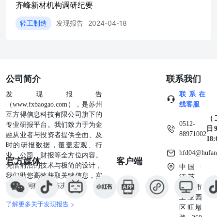
齐峰新材机构调研纪要
绿色制造相关产业政策,循序渐进迭代环保类产品品类,依托
产品差异化特性巩固市场竞争力。 六、公司出口情况以及
轻工制造
发现报告
2024-04-18
汇率波动对公司的影响 2025年,公司产品出口量同比增长
45.31%,外销营收在整体营收中占比稳步抬升,公司后续将按
照既定规划大力拓展境外优质客户 资源。 人民币汇率波动
会对外销业务汇兑损益产生小幅扰动,但对公司整体盈利影
响可控;公司结合进出口业务配比,灵活运用外汇套期等常规
公司简介
联系我们
金融工具对冲汇率波动带来的不确定性。
发现报告
联系在
（www.fxbaogao.com），是苏州
线客服
互方得信息科技有限公司旗下的
（
0512-
专业研报平台。我们致力于为金
日9
88971002
融从业者与投资者提供全面、及
18
时的研报数据，覆盖宏观、行
hfd04@hufan
业、公司、财报等全方位内容。
官方媒体
客户端
凭借前沿的技术与极简的设计，
中国 ·
我们助您高效获取关键信息，实
江苏 ·
现深度洞察与精准决策。
苏州市
工业园
了解更多关于发现报告 >
区旺墩