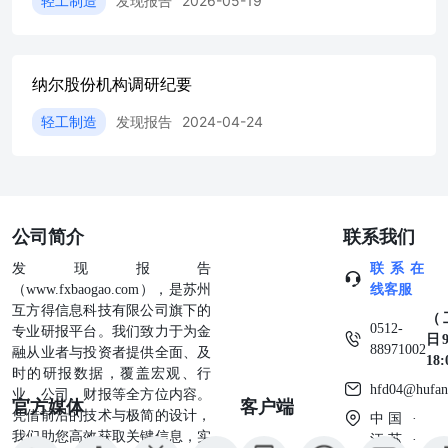
轻工制造
发现报告
2026-05-19
纳尔股份机构调研纪要
轻工制造
发现报告
2024-04-24
公司简介
联系我们
发现报告
联系在
（www.fxbaogao.com），是苏州
线客服
互方得信息科技有限公司旗下的
（
0512-
专业研报平台。我们致力于为金
日9
88971002
融从业者与投资者提供全面、及
18
时的研报数据，覆盖宏观、行
hfd04@hufan
业、公司、财报等全方位内容。
官方媒体
客户端
凭借前沿的技术与极简的设计，
中国 ·
我们助您高效获取关键信息，实
江苏 ·