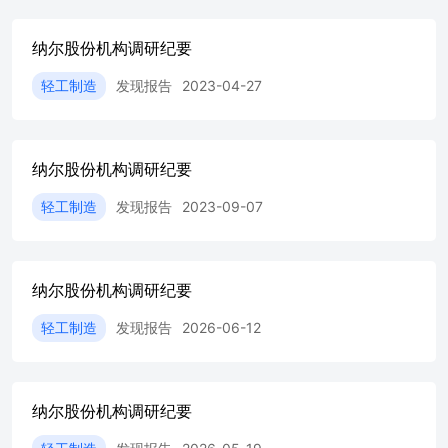
资深圳墨库,通过战略及运营管理赋能,近年来收获较好投资
成果;2019 年通过产业基金参股南通亿帆材料科技有限公
纳尔股份机构调研纪要
司,2025 年实现控股开拓了公司应用磁性材料发展的新赛
道;2026 年公司在在固态电池负极材料方向上与合作伙伴达
轻工制造
发现报告
2023-04-27
成合作,在今年年初投资参股上海锂凰科技有限公司并由纳
尔股份与锂凰科技成立合资公司江西纳尔锂电材料有限公
司,由纳尔股份控股。 注:接待过程中,公司接待人员与投资
者进行了充分的交流与沟通,严格按照有关制度规定,没有出
纳尔股份机构调研纪要
现未公开重大信息泄露等情况,同时已按深交所要求签署调
研《承诺书》。
轻工制造
发现报告
2023-09-07
纳尔股份机构调研纪要
轻工制造
发现报告
2026-06-12
纳尔股份机构调研纪要