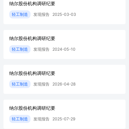
纳尔股份机构调研纪要
技有限公司投资,并合资成立纳尔锂电,推进硅碳负极前驱体
多孔碳的前期布局,硅碳负极作为下一代锂电负极材料广泛
轻工制造
发现报告
2025-03-03
应用于高端消费电子、无人机、低空经济装备、人形机器人
及新能源汽车动力系统等。 二、 交流环节 1. 公司在硅碳负
极材料及多孔碳项目上的进展如何? 硅碳负极材料由公司参
股企业锂凰科技负责推进,取得纳尔投资后锂凰科技目前在
纳尔股份机构调研纪要
紧锣密鼓推进江苏省扬州市仪征市产线落地,锂凰科技是一
家专注于高比能及固态电池用硅负极材料研发、生产与销售
轻工制造
发现报告
2024-05-10
的国家高新技术企业,核心产品为高性能定制化硅碳负极材
料。多孔碳项目由公司控股子公司江西纳尔锂电负责推进,
目前处于设备安装调试、试生产阶段,力争以制造工艺保障
产品性能,并依托公司二十余年新材料领域工程化、产业
纳尔股份机构调研纪要
化、规模化实践能力,聚焦树脂基等类型多孔碳产品的研
轻工制造
发现报告
2026-04-28
发、生产和销售。后续经营情况请关注公司定期报告或相关
报告。 2. 公司汽车功能膜市场竞争格局如何? 按我国全联
汽车经销商商会相关统计,2021-2023 年度纳尔股份生产的汽
车漆面保护膜产品国内市场占有率分别约为:11.5%、
纳尔股份机构调研纪要
13.7%、16.9%,位于行业领军企业。 3. 公司近年来新赛道拓
展的主要策略? 公司在稳步发展现有主业的基础上,投资团队
轻工制造
发现报告
2025-07-29
不断寻找新的发展机会,积极拓展新质生产方向的项目,在新
材料、新能源材料等领域寻进行合作伙伴。2018 年公司投