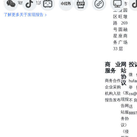
现深度洞察与精准决策。
苏州市
工业园
了解更多关于发现报告 >
区旺墩
路269
号圆融
星座商
务广场
33 层
商业
网
投
服务
站
微
协
商务合作
huf
议
企业采购
举
《发
机构入驻
cs@
现报
报告发布
不
告网
话
站服
889
务协
议》
《侵