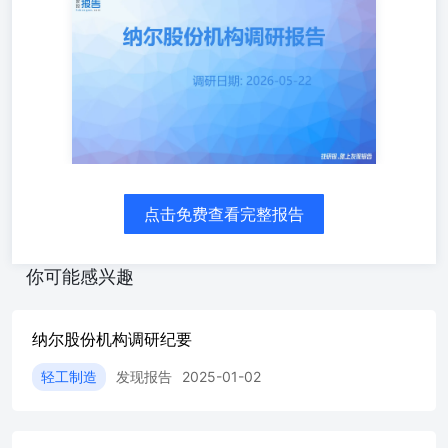
调研日期: 2026-05-22 上海纳尔实业股份有限公司成立于
2002年,是一家精密涂布材料供应商,也是国内领先的公司之
一。公司凭借科学的治理结构、高效的供应链管理和不断的
创新追求,为全球90多个国家及地区的客户提供品质稳定的
产品和优质可靠的服务。近年来,公司不断扩大在数码喷
印、汽车功能膜、多层光学电子功能膜、燃料电池膜电极等
新材料领域的拓展,并通过投资进入喷墨墨水、胶粘剂等精
细化工领域,实现相关产业多元化、多赛道的发展。历经十
九年,纳尔股份已成长为集研发、生产、销售为一体的行业
高科技龙头企业。未来,纳尔股份将以全球视野,不断在精密
点击免费查看完整报告
涂布技术及精细化工领域进行创新与探索,开发更符合自然
与人类幸福生活空间的产品。公司将继续秉持“品质第一、
客户优先”的理念,努力为客户提供更环保、便捷、美观的产
你可能感兴趣
品及服务,为社会创造舒适、安全、美好的生活环境,努力成
为基业长青的百年老店。 一、 公司主要情况介绍 公司董秘
游爱军对公司发展历程、产品业务等情况进行了介绍:公司
纳尔股份机构调研纪要
主要业务为数码喷绘材料、汽车功能膜等产品。公司目前发
展的主要策略为“新材料、新能源”双驱动。“新材料”领域,数
轻工制造
发现报告
2025-01-02
码喷绘材料业务积极拓展市场提升市场占有率,汽车保护
膜、光学膜的发展策略是增加技术研发投入及产品创新,为
公司带来增量业务。2025 年度末完成收购南通亿帆材料科
技有限公司进入磁性材料行业,2026年初完成对上海锂凰科