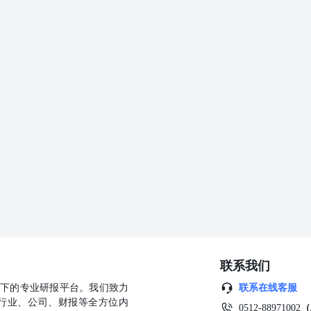
稠密的爪哇岛将率先实施E5，到2028年，乙醇掺混比例将提高至10%。
产高于预期，阿根廷2025/26年度大豆产量预计将达到5010万吨，
调300万吨，至创纪录的6400万吨，原因是种植面积预估被上调。该交
国际谷物理事会（IGC）最新月报显示，预计2026/27年度全球大豆产量
万吨至1.9亿吨，消费量增加100万吨至4.45亿吨；结转库存增加100万吨
的标的物。印度全国商品及衍生品交易所（NCDEX）将于6月1日推出该
降雨量波动带来的财务风险。NCDEX表示，该现金结算的期货合约
可以帮助农业、物流、建筑、电力和银行等行业来管理传统政府救济和
每年雨季都会迎来长达数月的倾盆大雨，对当地的商业活动造成严重影
（IMD）上月预测，今年季风降雨量将低于平均水平，也是三年来首次
增长的担忧。NCDEX称，降雨是一种市场信号，并表示衍生品合约
0豆油趋势强度：0 国泰君安期货有限公司（以下简称“本公司”）具有
1]1449号）。 本报告的观点和信息仅供本公司的专业投资者参考，无意
域内的法律法规。本报告难以设置访问权限，若给您造成不便，敬请谅
读、订阅或接收任何相关信息。本报告不构成具体业务的推介，亦不应
因接收人收到本报告而视其为本公司的当然客户。请您根据自身的风险
借本内容进行具体操作。 分析师声明 作者具有中国期货业协会授予的
内容独立、客观、公正。本报告仅反映作者的不同设想、见解及分析方
联系我们
营公司的立场，特此声明。 免责声明 本报告的信息来源于已公开的资
任何保证。本报告所载的资料、意见及推测仅反映本公司于发布本报告
公司旗下的专业研报平台。我们致力
联系在线客服
往表现不应作为日后的表现依据。在不同时期，或因使用不同假设和标
行业、公司、财报等全方位内
0512-88971002
（