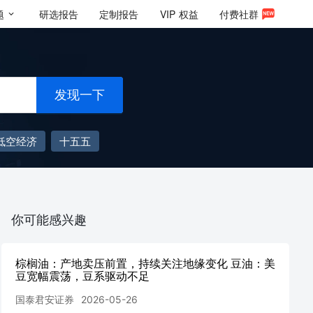
题
研选报告
定制报告
VIP
权益
付费社群
发现一下
低空经济
十五五
你可能感兴趣
棕榈油：产地卖压前置，持续关注地缘变化 豆油：美
豆宽幅震荡，豆系驱动不足
国泰君安证券
2026-05-26