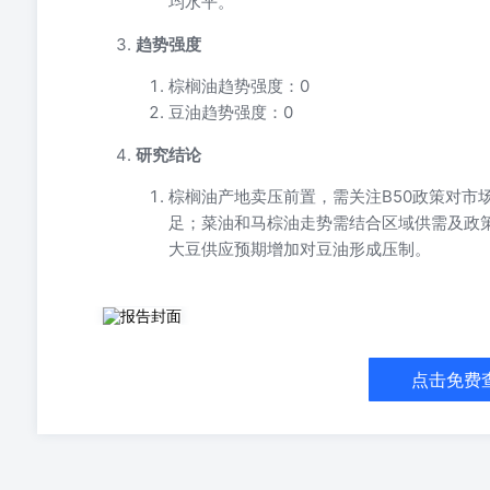
均水平。
趋势强度
棕榈油趋势强度：0
豆油趋势强度：0
研究结论
棕榈油产地卖压前置，需关注B50政策对市
足；菜油和马棕油走势需结合区域供需及政策
大豆供应预期增加对豆油形成压制。
棕榈油：产地卖压前置，等待B50企稳 豆油：美豆宽幅
Z0021380lijunyu@gtht.com 【基本面跟踪】
尼将从7月1日起推出乙醇混合汽油，同时实施掺混比例更
点击免费
更清洁燃料转 型方面迈出了重要一步。印尼可再生能源总司长Eni
划于7月1日同步推出E5乙醇汽油（非补贴汽油与至少5%乙
明确配额分配，但部长的指示是，必须使用本地来源的乙醇
将于7月1日将棕榈基生物柴油的强制掺混率从目前的40%提
物）是政府为降低伊朗战争风险而推行的更广泛计划的一