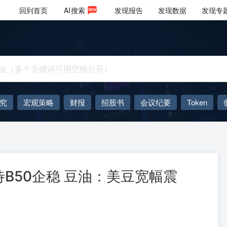
回到首页
AI
搜索
发现报告
发现数据
发现专
究
宏观策略
财报
招股书
会议纪要
Token
AIGC
大模型
B50企稳 豆油：美豆宽幅震