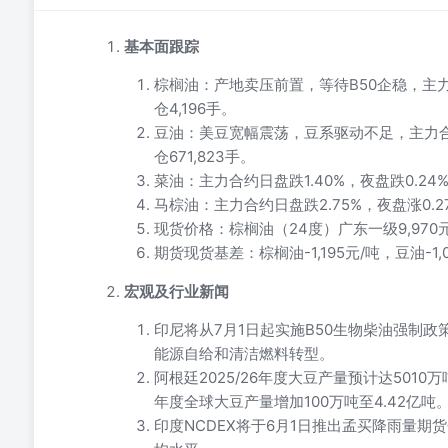
基本面跟踪
棕榈油：产地卖压前置，等待B50企稳，主力合约
仓4,196手。
豆油：美豆宽幅震荡，豆系驱动不足，主力合约日盘
仓671,823手。
菜油：主力合约日盘跌1.40%，夜盘跌0.24%，
马棕油：主力合约日盘跌2.75%，夜盘涨0.
现货价格：棕榈油（24度）广东一级9,970元
期货现货基差：棕榈油-1,195元/吨，豆油-1,
宏观及行业新闻
印尼将从7月1日起实施B50生物柴油强制政
能源自给和清洁燃料转型。
阿根廷2025/26年度大豆产量预计达5010万
年度全球大豆产量增加100万吨至4.42亿吨
印度NCDEX将于6月1日推出孟买降雨量