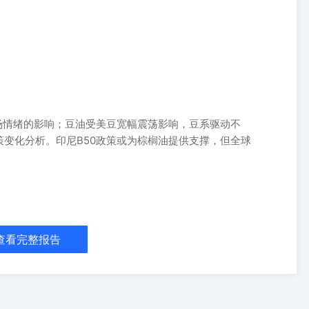
场情绪的影响；豆油受美豆宽幅震荡影响，豆系驱动不
变化分析。印尼B50政策或为棕榈油提供支撑，但全球
震荡，豆系驱动不足 李隽钰投资咨询从业资格号：
 【宏观及行业新闻】 据外媒报道，5月21日（周四），印尼能源部一位官员表示，印
高的50%生物柴油强制政策。此举标志着该国在推动能源自给、加快向
查看完整报告
ya Listiani Dewi在印尼石油协会（IPA）会议期间表示，政府计
醇的混合物）与B50生物柴油。Eniya表示，政府将发布一项部长令，
。目前仅有3家公司被认定具备生产能力，可生产约2.6万千升。印尼
高至50%。实施B50（即50%棕榈基生物柴油与50%传统柴油的混合
部分。印尼能源部已发布一项部长令，明确了生物燃料掺混强制政策的