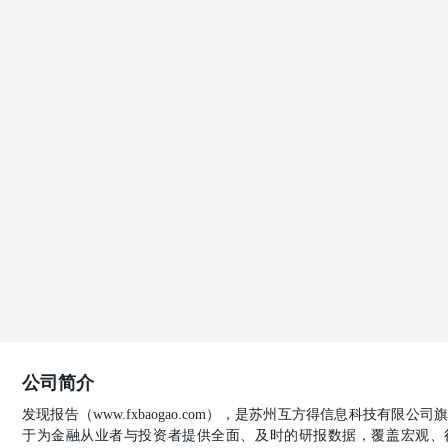
实施时间表。根据该令，2026至2027年间，印尼人口最
布宜诺斯艾利斯谷物交易所周四表示，由于收获进展顺利且单
高于此前预测的4860万吨。该交易所还将玉米产量预测上
易所在其周度作物报告中称，全国大豆收割率为74.7%。 
将同比上一年度增加100万吨至4.42亿吨，贸易量减少100
至7600万吨。 印度孟买的降雨量即将成为一种期货合约
国首个交易所交易的天气衍生品期货，允许参与者对冲孟买
将基于印度国有气象局编制的降雨偏差数据。该期货合约
保险索赔之外的天气相关风险。孟买是印度的金融中心，
响，包括供应链、交通网络和基础设施运营。印度气象局
如此，引发了人们对这个亚洲第三大经济体农业产量和经济
将使印度能够交易雨水。 【趋势强度】 棕榈油趋势强度：
中国证监会核准的期货投资咨询业务资格（证监许可[201
针对或打算违反任何地区、国家、城市或其它法律管辖区
解。若您并非国泰君安期货客户中的专业投资者，请勿阅
被视为任何投资、法律、会计或税务建议，且本公司不会
承受能力自行作出投资决定并自主承担投资风险，不应凭
期货投资咨询执业资格或相当的专业胜任能力，力求报告
公司简介
法。本报告所载的观点并不代表本公司或任何其附属或联
料，但本公司对该等信息的准确性、完整性或可靠性不作
发现报告（www.fxbaogao.com），是苏州互方得信息科技有限
当日的判断，本报告所指的期货标的的价格可升可跌，过
于为金融从业者与投资者提供全面、及时的研报数据，覆盖宏观、