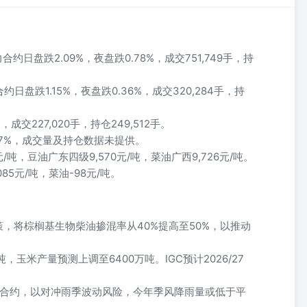
日盘跌2.09%，夜盘跌0.78%，成交751,749手，持
跌1.15%，夜盘跌0.36%，成交320,284手，持
成交227,020手，持仓249,512手。
27%，成交量及持仓数据未提供。
/吨，豆油广东四级9,570元/吨，菜油广西9,726元/吨。
085元/吨，菜油-98元/吨。
策，将棕榈基生物柴油掺混率从40%提高至50%，以推动
吨，玉米产量预测上调至6400万吨。IGC预计2026/27
。
期货合约，以对冲雨季波动风险，今年季风降雨量或低于平