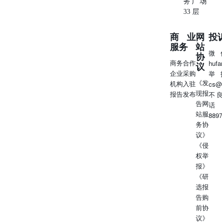
务广场
量多少 投资者您好,公司尼日利亚CGL 项目将综合多方面因
33 层
素对项目开展进一步评估。感谢您的关注。 21、贵公司作
为废旧金属回收行业,为何利润明显比同行业低很多?比如飞
商业
网
投
南资源。 投资者您好,不同公司在产品结构、产能规模、经
服务
站
营区域、管理水平等方面存在差异。感谢您的关注! 22、近
微
协
年以来,金属价格飞涨,公司废固金属业务为什么还是亏损,作
商务合作
huf
议
为同行业的飞南资源业绩爆表。是什么原因导致的?投资者
企业采购
举
您好,公司与飞南资源在产品结构、产能规模、经营区域、
《发
机构入驻
cs@
管理水平等方面均存在差异,因此公司利润与飞南资源存在
现报
报告发布
不
差异。感谢您的关注! 23、今年公司的目标如何实现扭亏为
告网
话
盈,是通过提升主营业务的毛利率,还是锂矿投产投资者您好,
站服
889
公司将立足实业发展,不断提升经营管理水平,积极推进公司
务协
业务发展,争取长期为投资者创造更大的价值。感谢您的关
议》
注。 24、信息时代,公众号、官网怎么不维护,盐湖信息还停
《侵
留在三年前,如何获得投资者信任投资者您好,公司始终依规
权举
履行信息披露义务,严格恪守监管要求与交易所各项规则,公
报》
司具体信息以证监会指定平台公告披露的为准,感谢 您对公
《研
司的关注! 25、金圆董事领导们好,今年革吉县锂业开发有限
选报
公司招投标厂区道路硬化及厂房地面修复工程,是为了更好
告购
更新锂业产能所作的基建吧!已经稳定提锂了吧 26、西藏革
前协
吉县盐湖提锂项目进展如何? 投资者您好,公司捌千错盐湖提
议》