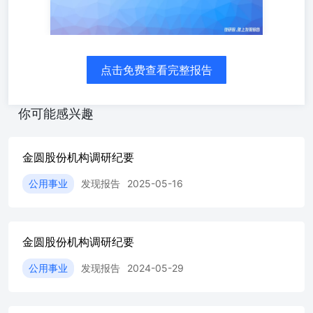
股份向新能源上游锂矿资源布局,成立金圆新能源开发有限
公司,收购锂源科技51%股份,正式跨入新能源领域。2022年
起,公司制定二次腾飞战略规划纲要,聚焦着重发展新能源材
料,持可持续发展低碳环保产业。未来,公司将全面实施新能
点击免费查看完整报告
源515规划和双轮驱动战略,全力拓展新能源材料产业。 公
司就投资者在本次说明会中提出的问题进行了回复: 1、锂
矿试投产期间有统计出具体产量吗能够验证技术可行性吗
你可能感兴趣
投资者您好,项目目前正处于设备运行、调试及提升生产效
率的渐进过程,产量情况详见已公告披露的定期报告。感谢
您对公司的关注! 投资者您好,公司捌千错盐湖提锂项目采用
金圆股份机构调研纪要
的是电化学脱嵌技术,具体规模将根据产线设备的具体优化
调试情况安排下一步计划。感谢您对公司的关注! 3、捌千
公用事业
发现报告
2025-05-16
错盐湖项目二期 8000 吨是否投产 投资者您好,公司捌千错
盐湖提锂项目目前处于试生产阶段,具体规模将根据产线设
备的具体优化调试情况安排下一步计划。感谢您对公司的关
注! 4、黄总,您好请问关于 25 年审计保留意见:关于江西汇
金圆股份机构调研纪要
盈 2025 年金回收率下降 3.24%的问题,公司能否提供2024-
2025 年分月的金、铜金属回收率原始生产数据?能否提供第
公用事业
发现报告
2024-05-29
三方权威检测机构出具的同期原材料品位和成品品位检测报
告?投资者您好,公司始终依规履行信息披露义务,公司信息以
证监会指定平台公告披露的为准,感谢您对公司的关注! 5、