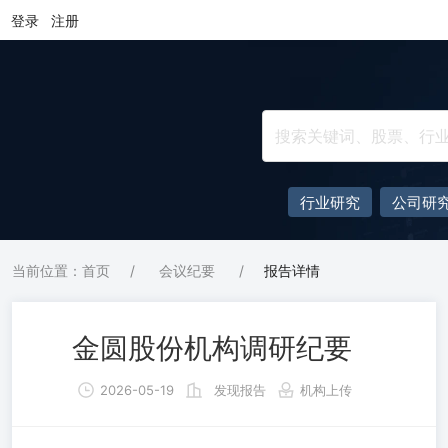
登录
注册
行业研究
公司研
当前位置：首页
/
会议纪要
/
报告详情
金圆股份机构调研纪要
2026-05-19
发现报告
机构上传