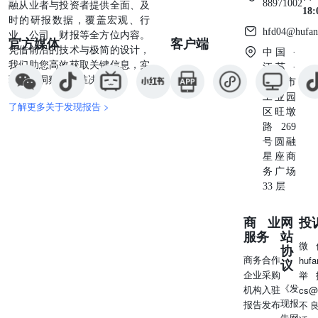
88971002
融从业者与投资者提供全面、及
18
时的研报数据，覆盖宏观、行
hfd04@hufan
业、公司、财报等全方位内容。
官方媒体
客户端
凭借前沿的技术与极简的设计，
中国 ·
我们助您高效获取关键信息，实
江苏 ·
现深度洞察与精准决策。
苏州市
工业园
了解更多关于发现报告 >
区旺墩
路269
号圆融
星座商
务广场
33 层
商业
网
投
服务
站
微
协
商务合作
huf
议
企业采购
举
《发
机构入驻
cs@
现报
报告发布
不
告网