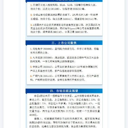
掘力度，资金接力意愿较为积极。 板块方面，科技成长赛
道成为资金抱团的核心方向，半导体产业链全线爆发，其中
存储芯片、GPU细分方向领涨全市场。其次，AI算力、通
信设备、计算机设备等相关板块同步走强。另外，小金属、
稀土、航天装备、电池等板块亦有亮眼表现。调整方面，
酒店餐饮、旅游及景区板块受假期利好兑现影响跌幅居前，
油气、煤炭等周期板块承压走弱，白酒等消费板块亦出现明
显调整，与主线科技赛道形成显著分化。 技术面上，各大
指数均收于全天高点附近，均线系统呈完美多头排列，3.2
万亿的量级也证实了场外增量资金的真实进场意愿。不过，
鉴于昨日单日涨幅过大且面临前期历史高位的心理阻力，短
期内市场或将迎来一定程度的分化与获利盘回吐。后市来看
告