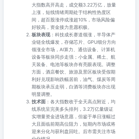
大指数高开高走，成交额3.22万亿，放量
上涨，短线情绪周期处于结构性热度区
间，超百股涨停或涨超10%，市场风险偏
好较高，资金接力意愿积极。
板块表现
：科技成长赛道领涨，半导体产
业链全线爆发，存储芯片、GPU细分方向
领涨全市场，AI算力、通信设备、计算机
设备等板块同步走强；小金属、稀土、航
天装备、电池等板块亦有亮眼表现。调整
方面，酒店餐饮、旅游及景区板块受假期
利好兑现影响跌幅居前，油气、煤炭等周
期板块承压走弱，白酒等消费板块亦出现
明显调整。
技术面
：各大指数收于全天高点附近，均
线系统呈完美多头排列，3.2万亿量级证
实增量资金进场意愿，但鉴于单日涨幅过
大且面临前期高位阻力，短期内市场或将
迎来分化与获利盘回吐。后市需关注市场
分化情况。