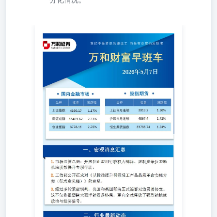
2026年5月7日 二、行业最新动态1.存储芯片进入超级周
期，DRAM、NAND、SSD等价格持续大涨。相关个股：江
波龙(301308)，佰维存储（688525)等。 2.全球AI基础设施
加速部署的浪潮下，CPU需求进入新一轮高增长通道。相关
个股：海光信息(688041)，通富微电(002156)等。 3.5月国内
外商业航天领域将迎来密集发射窗口期，涉及国家队与民营
企业的多项关键任务，同时海外Spacex等公司也有重要进
展。相关个股：通宇通讯(002792)，中国卫星(600118)等。
1。均胜电子(600699)：盈利能力持续优化，在手订单饱
满，前瞻 2.九丰能源（605090)：清洁能源、能源服务及特
种气体三大业务协同发展，一体化布局发展业绩稳健增长。
产品上具备技术优势，新产品落地继续取得进展。4.广钢气
体(688548)：公司聚焦电子大宗核心主业、优化产品结构，
产能释放驱动业绩，全球化布局打开成长空间。 四、市场
回顾及展望昨日A股迎来五一假期后首个交易日，三大指数
全线高开高走、 交量方面，两市全天成交额为3.22万亿，
较前一个交易日放量 盘面上，短线情绪周期处于结构性热
度区间，超百股涨停或涨超10%的格局延续，市场风险偏好
处于较高水位，无论是高位股的晋级率，还是低位首板的挖