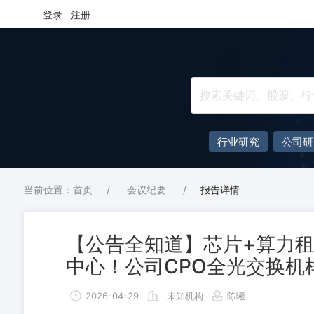
登录
注册
行业研究
公司研
当前位置：首页
/
会议纪要
/
报告详情
【公告全知道】芯片+算力租
中心！公司CPO全光交换机样
2026-04-29
未知机构
陈曦