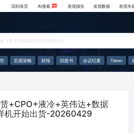
回到首页
AI
搜索
发现报告
发现数据
发现专
究
宏观策略
财报
招股书
会议纪要
Token
AIGC
大模型
赁+CPO+液冷+英伟达+数据
机开始出货-20260429