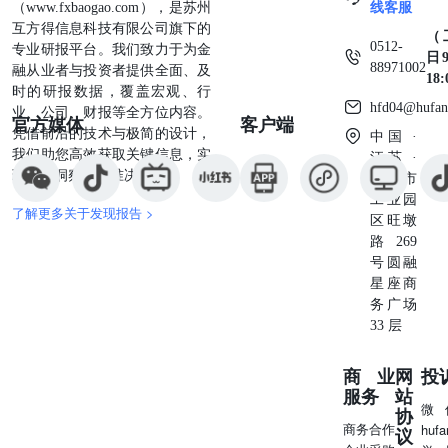
（www.fxbaogao.com），是苏州
线客服
互方得信息科技有限公司旗下的
（
0512-
专业研报平台。我们致力于为金
日9
88971002
融从业者与投资者提供全面、及
18
时的研报数据，覆盖宏观、行
hfd04@hufan
业、公司、财报等全方位内容。
官方媒体
客户端
凭借前沿的技术与极简的设计，
中国 ·
我们助您高效获取关键信息，实
江苏 ·
现深度洞察与精准决策。
苏州市
工业园
了解更多关于发现报告 >
区旺墩
路269
号圆融
星座商
务广场
33 层
商业
网
投
服务
站
微
协
商务合作
huf
议