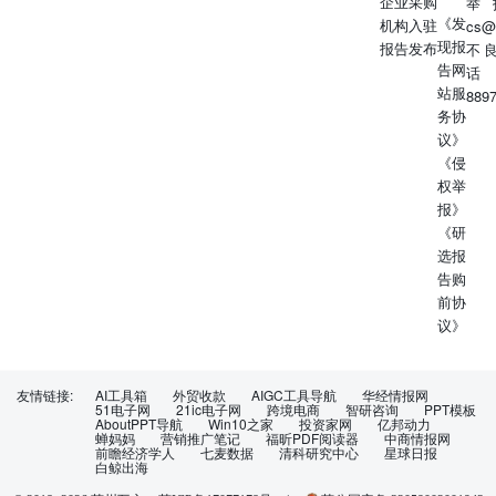
企业采购
举
《发
机构入驻
cs@
现报
报告发布
不
告网
话
站服
889
务协
议》
《侵
权举
报》
《研
选报
告购
前协
议》
友情链接:
AI工具箱
外贸收款
AIGC工具导航
华经情报网
51电子网
21ic电子网
跨境电商
智研咨询
PPT模板
AboutPPT导航
Win10之家
投资家网
亿邦动力
蝉妈妈
营销推广笔记
福昕PDF阅读器
中商情报网
前瞻经济学人
七麦数据
清科研究中心
星球日报
白鲸出海