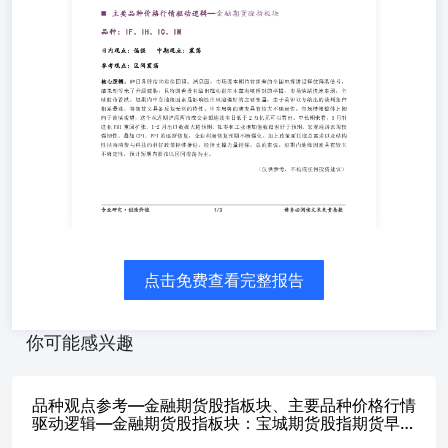
信号，结果却等来了升级威胁，且特朗普没有给出推动霍尔
木兹海峡解封的举措，市场情绪快速走弱，全球股市普跌。
短期内中东地缘因素是影响股市风险偏好的主要变量，由于
美伊双方给出的谈判条件相差悬殊，特朗普又具备反复无常
的特性，中东局势的演变具有较大不确定性，市场情绪整体
上倾向于谨慎观望，这个从近期沪深两市成交金额连续多日
低于2万亿元可以看出。中长期来看，3月制造业PMI重回扩
张，1-2月出口数据大超预期，社零和工业增加值数据也好
于预期，宏观经济表现较强韧性，叠加CPI、PPI的逐渐修
复，企业利润修复预期不断强化。加上政策面托底总需求以
及结构性扶持消费与科技的利好政策持续推进，股指支撑力
量较强。总的来说，短期内地缘因素具有较大不确定性，预
计短期内股指以区间震荡为主。 （仅供参考，不构成任何
点击免费查看完整报告
投资建议） 公 司地 址 ：浙 江 省杭 州 市求 是 路8号 公元
大 厦南 裙1-5楼 咨 询热 线 ：400 618 1199 获 取 每 日期
货 观 点推 送 服 务国 家走 向 世 界知 行 合 一专 业 敬 业
你可能感兴趣
诚 信至 上 合 规 经 营严 谨 管 理开 拓 进 取 宝城期货投资
咨询部成员介绍 姓 名 ： 闾 振 兴从 业 资 格 证 号 ：
F03104274投 资 咨 询 证 号 ：Z0018163 姓 名 ： 陈 栋从
品种观点参考—金融期货股指板块、主要品种价格行情
业 资 格 证 号 ：F0251793投 资 咨 询 证 号 ：Z0001617 姓
驱动逻辑—金融期货股指板块：宝城期货股指期货早报
（2026年4月14日）
名 ： 毕 慧从 业 资 格 证 号 ：F0268536投 资 咨 询 证 号