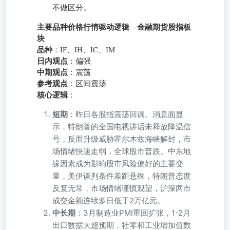
不做区分。
主要品种价格行情驱动逻辑—金融期货股指板
块
品种
：IF、IH、IC、IM
日内观点
：偏强
中期观点
：震荡
参考观点
：区间震荡
核心逻辑
：
短期
：昨日各股指震荡回调。消息面显
示，特朗普的全国电视讲话未释放降温信
号，反而升级威胁霍尔木兹海峡解封，市
场情绪快速走弱，全球股市普跌。中东地
缘因素成为影响股市风险偏好的主要变
量，美伊谈判条件差距悬殊，特朗普态度
反复无常，市场情绪谨慎观望，沪深两市
成交金额连续多日低于2万亿元。
中长期
：3月制造业PMI重回扩张，1-2月
出口数据大超预期，社零和工业增加值数