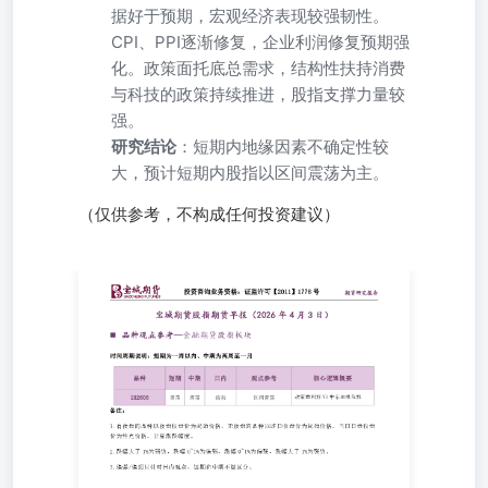
据好于预期，宏观经济表现较强韧性。
CPI、PPI逐渐修复，企业利润修复预期强
化。政策面托底总需求，结构性扶持消费
与科技的政策持续推进，股指支撑力量较
强。
研究结论
：短期内地缘因素不确定性较
大，预计短期内股指以区间震荡为主。
（仅供参考，不构成任何投资建议）
品种观点参考—金融期货股指板块 时间周期说明：短期为
一周以内、中期为两周至一月 备注： 1.有夜盘的品种以夜
盘收盘价为起始价格，无夜盘的品种以昨日收盘价为起始价
格，当日日盘收盘价为终点价格，计算涨跌幅度。 2.跌幅
大于1%为弱势，跌幅0~1%为偏弱，涨幅0~1%为偏强，涨
幅大于1%为强势。 3.偏强/偏弱只针对日内观点，短期和中
期不做区分。 主要品种价格行情驱动逻辑—金融期货股指
板块 品种：IF、IH、IC、IM 日内观点：偏强中期观点：震
荡 参考观点：区间震荡 核心逻辑：昨日各股指均震荡回
调。消息面，市场原本期待特朗普的全国电视讲话释放降温