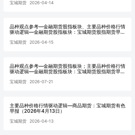
宝城期货
2026-04-14
：Z0011311 姓 名 ： 涂 伟 华从 业 资 格 证 号 ：F3060359
投 资 咨 询 证 号 ：Z0011688 姓 名 ： 胡 芳从 业 资 格 证
号 ：F0239140投 资 咨 询 证 号 ：Z0023564 作者声明 本人
具有中国期货业协会授予的期货从业资格证书，期货投资咨
品种观点参考—金融期货股指板块、主要品种价格行情
询资格证书，本人承诺以勤勉的职业态度，独立、客观地出
驱动逻辑—金融期货股指板块：宝城期货股指期货早报
具本报告。本报告清晰准确地反映了本人的研究观点。本人
（2026年4月15日）
宝城期货
2026-04-15
不会因本报告中的具体推荐意见或观点而直接或间接接收到
任何形式的报酬。 免责条款 除非另有说明，宝城期货有限
责任公司（以下简称“宝城期货”）拥有本报告的版权。未经
宝城期货事先书面授权许可，任何机构或个人不得更改或以
品种观点参考—金融期货股指板块；主要品种价格行情
任何方式发送、传播或复印本报告的全部或部分内容。 本
驱动逻辑—金融期货股指板块：宝城期货股指期货早报
报告所载的全部内容只提供给客户做参考之用，并不构成对
（2026年7月21日）
客户的投资建议。宝城期货认为本报告所载内容及观点客观
宝城期货
2026-07-21
公正，但不担保其内容的准确性或完整性。客户不应单纯依
靠本报告而取代个人的独立判断。本报告所载内容反映的是
宝城期货在最初发表本报告日期当日的判断，宝城期货可发
主要品种价格行情驱动逻辑—商品期货：宝城期货有色
出其它与本报告所载内容不一致或有不同结论的报告，但宝
早报（2026年4月13日）
城期货没有义务和责任去及时更新本报告涉及的内容并通知
客户。宝城期货不对因客户使用本报告而导致的损失负任何
宝城期货
2026-04-13
责任。 宝城期货建议客户独自进行投资判断。本报告并不
构成投资、法律、会计或税务建议或担保任何内容适合客