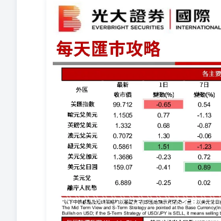
2026年3月17日 The Mid Term View and S-Term Strategy are point
Term View of USD/JPY is Bullish, it meansBullish on USD; i
buying the JPY.0.64010/2012/2002/2104/21 Mid Term
復蘇引起的通脹，持續的風險偏好動力，以及新西蘭央行偏
Last Day Closing貨幣紐元兌美元 NZD/USD 貨
止蝕水平52周高位52周低位S-Term StrategyReference LevelT