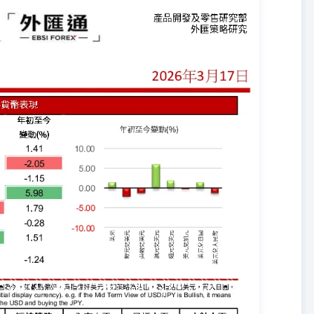
ed at the Base Currency(Initial display currency). e.g. if the Mid
f the S-Term Strategy of USD/JPY is SELL, it means selling the USD and
 View52W High52W Low中性 Neutral0.70130.74360.59351. 市場憧憬今年經濟
鷹風險正在增加，意味紐元強 中線觀點上日收巿52周高位52周低位
幣紐元兌美元 NZD/USD 2月 分析員：陳政生，湯麗鴻 短線策略入巿水平目標水平
arget LevelStop-Loss Level紐元兌美元 NZD/USD