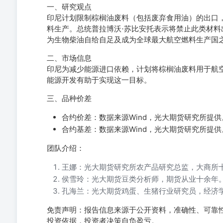
一、研究观点
印尼计划限制棕榈油废料（包括废弃食用油）的出口
料生产。总统普拉博沃·苏比安托表示将禁止此类材
为生物柴油自给自足及成为全球最大航空燃料生产国
二、市场信息
印尼为减少能源进口依赖，计划将棕榈油废料用于航
能源开发有助于实现这一目标。
三、品种价差
合约价差：数据来源Wind，光大期货研究所提供
合约基差：数据来源Wind，光大期货研究所提供
团队介绍：
王娜：光大期货研究所农产品研究总监，大商所
侯雪玲：光大期货豆类分析师，期货从业十余年
孔海兰：光大期货鸡蛋、生猪行业研究员，经济
免责声明：报告信息来源于公开资料，准确性、可靠
投资依据，投资者决策自负盈亏。