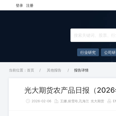
登录
注册
行业研究
公司研
当前位置：首页
/
其他报告
/
报告详情
光大期货农产品日报（2026
2026-02-06
王娜,侯雪玲,孔海兰
光大期货
E