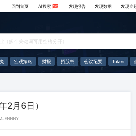
回到首页
AI
搜索
发现报告
发现数据
发现专
究
宏观策略
财报
招股书
会议纪要
Token
AIGC
大模型
年2月6日）
MJENNNY