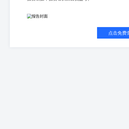
一、研究观点 二、市场信息 据外媒报道，为支持国家
确保这些原料优先用于国内需求。总统普拉博沃·苏比安托(Pra
燃料的生产。他在周一于西爪哇省举行的中央与地方政府全国协
点击免费
燃料的原材料。因此，恕我直言，我要关闭这项出口——
尼人民的利益。”普拉博沃指出，扩大基于棕榈油的能源
是实现生物柴油的自给自足，更要成为全球最大的航空燃料生产
研究所 3.2 合约基差 资料来源：wind 光大期货研
十大投研团队负责人。连续多年在期货日报、证券时报最佳期
大商所十大投研团队称号。2023年带领团队与南开大学
师，CCTV 经济及新闻频道财经评论员，曾多次代表公
资格号：F0243534 期货交易咨询资格号：Z0001262E-ma
年。连续多年在期货日报、证券时报最佳期货分析师评选中获
最具潜力农产品期货研发团队称号，2019 年所在团队获
所“扬帆期海”大学生实践大赛特等奖。先后在《期货日
F3048706期货交易咨询资格号：Z0013637E-mail：h
业研究员。担任第一财经频道嘉宾分析师。2019年所在团
大商所“扬帆期海”大学生实践大赛特等奖。多次接受期货日
交易咨询资格号：Z0013544E-mail：konghl@ebf
性、可靠性和完整性不作任何保证，也不保证所包含的信