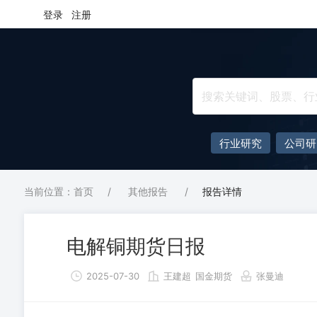
登录
注册
行业研究
公司研
当前位置：首页
/
其他报告
/
报告详情
电解铜期货日报
2025-07-30
王建超
国金期货
张曼迪