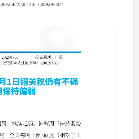
0/250/2508140/-180/929/804/
50/2508140/-180/929/804/ 24% 8150%23220%60 LME9350127625/50%