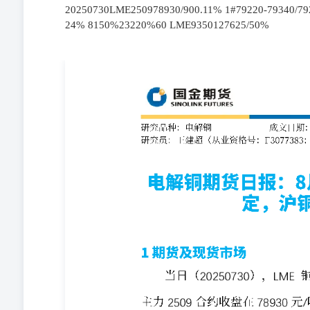
20250730LME250978930/900.11% 1#79220-79340/7928
24% 8150%23220%60 LME9350127625/50%
20250730LME250978930/900.11% 1#79220-79340/79280/2