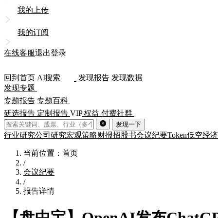
我的上传
我的订阅
在线客服
退出登录
回到首页
AI
搜索
发现报告
发现数据
发现专题
专题报告
专题百科
研选报告
定制报告
VIP
权益
付费社群
发现一下
行业研究
公司研究
宏观策略
财报
招股书
会议纪要
Token
低空经济
当前位置：首页
/
会议纪要
/
报告详情
【盘中宝】OpenAI发布Cha