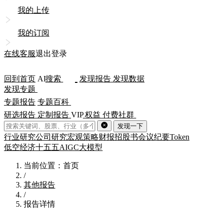
我的上传
我的订阅
在线客服
退出登录
回到首页
AI
搜索
发现报告
发现数据
发现专题
专题报告
专题百科
研选报告
定制报告
VIP
权益
付费社群
发现一下
行业研究
公司研究
宏观策略
财报
招股书
会议纪要
Token
低空经济
十五五
AIGC
大模型
当前位置：首页
/
其他报告
/
报告详情