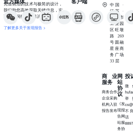
官方媒体
客户端
凭借前沿的技术与极简的设计，
中国 ·
我们助您高效获取关键信息，实
江苏 ·
现深度洞察与精准决策。
苏州市
工业园
了解更多关于发现报告 >
区旺墩
路269
号圆融
星座商
务广场
33 层
商业
网
投
服务
站
微
协
商务合作
huf
议
企业采购
举
《发
机构入驻
cs@
现报
报告发布
不
告网
话
站服
889
务协