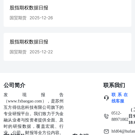
股指期权数据日报
国贸期货
2025-12-26
股指期权数据日报
国贸期货
2025-12-22
公司简介
联系我们
发现报告
联系在
（www.fxbaogao.com），是苏州
线客服
互方得信息科技有限公司旗下的
（
0512-
专业研报平台。我们致力于为金
日9
88971002
融从业者与投资者提供全面、及
18
时的研报数据，覆盖宏观、行
hfd04@hufan
业、公司、财报等全方位内容。