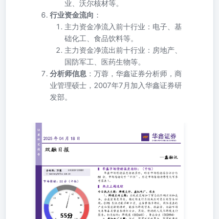
业、沃尔核材等。
行业资金流向
：
主力资金净流入前十行业：电子、基
础化工、食品饮料等。
主力资金净流出前十行业：房地产、
国防军工、医药生物等。
分析师信息
：万蓉，华鑫证券分析师，商
业管理硕士，2007年7月加入华鑫证券研
发部。
双融日报 --鑫融讯 ▌华鑫市场情绪温度指标：（中性） 分
析师：万蓉S1050511020001wanrong@cfsc.com.cn 华鑫市场
情绪温度指标显示，昨日市场情绪综合评分为55分，市场情
绪处于“中性”。历史市场情绪趋势变化可参考图表1。 ▌热
点主题追踪 今日热点主题：跨境支付、虚拟电厂、农业1、
跨境支付主题：关税政策增加了贸易的不确定性和成 本，
企业需要更高效、稳定的支付系统来应对复杂的贸易环境。
CIPS系统功能不断丰富，业务量稳步增长，网络覆盖的广
度和深度持续提升，能够为跨境贸易、投融资、金融市场交