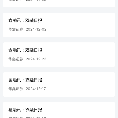
趋势时，可能出现钝化现象，换言之，钝化某种程度上意味
着趋势的出现，换一个观察角度，如果指标较长时间维持在
80附近及以上或20附近及以下，需要重新判断该指标的适
用。 5.市场情绪：综合评分：过冷（0-19）、较冷（20-
鑫融讯：双融日报
39）、中性（40-59）、较热（60-79）及过热（80-100）。
华鑫证券
2024-12-02
行业组介绍 ▌ 万蓉：华鑫证券分析师，商业管理硕士，
2007年7月加入华鑫证券研发部。 证券分析师承诺 本报告
署名分析师具有中国证券业协会授予的证券投资咨询执业资
格并注册为证券分析师，以勤勉的职业态度，独立、客观地
鑫融讯：双融日报
出具本报告。本报告清晰准确地反映了本人的研究观点。本
人不曾因，不因，也将不会因本报告中的具体推荐意见或观
华鑫证券
2024-12-23
点而直接或间接收到任何形式的补偿。 证券投资评级说明
以报告日后的12个月内，预测个股或行业指数相对于相关证
券市场主要指数的涨跌幅为标准。 相关证券市场代表性指
鑫融讯：双融日报
数说明：A股市场以沪深300指数为基准；新三板市场以三
板成指（针对协议转让标的）或三板做市指数（针对做市转
华鑫证券
2024-12-17
让标的）为基准；香港市场以恒生指数为基准；美国市场以
道琼斯指数为基准。 免责条款 华鑫证券有限责任公司（以
下简称“华鑫证券”）具有中国证监会核准的证券投资咨询业
务资格。本报告由华鑫证券制作，仅供华鑫证券的客户使
鑫融讯：双融日报
用。本公司不会因接收人收到本报告而视其为客户。 本报