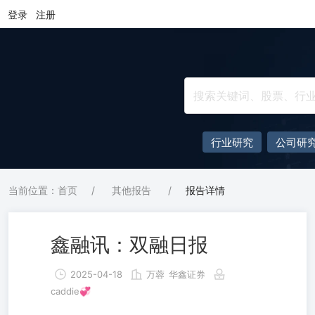
登录
注册
行业研究
公司研
当前位置：首页
/
其他报告
/
报告详情
鑫融讯：双融日报
2025-04-18
万蓉
华鑫证券
caddie💞