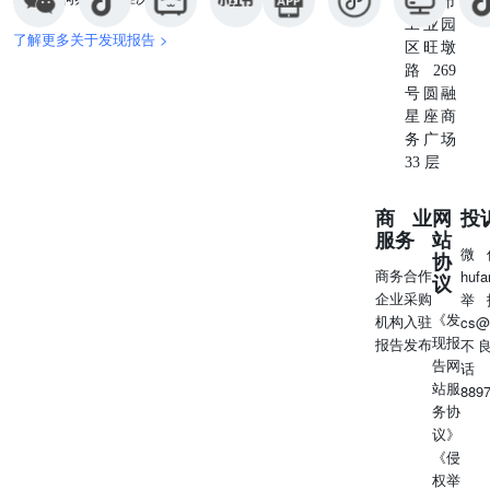
苏州市
户发放本报告，则由该机构独自为此发送行为负责，华鑫证
工业园
了解更多关于发现报告 >
券对此等行为不承担任何责任。本报告同时不构成华鑫证券
区旺墩
向发送本报告的机构之客户提供的投资建议。如未经华鑫证
路269
券授权，私自转载或者转发本报告，所引起的一切后果及法
号圆融
律责任由私自转载或转发者承担。华鑫证券将保留随时追究
星座商
其法律责任的权利。请投资者慎重使用未经授权刊载或者转
务广场
发的华鑫证券研究报告。
33 层
商业
网
投
服务
站
微
协
商务合作
huf
议
企业采购
举
《发
机构入驻
cs@
现报
报告发布
不
告网
话
站服
889
务协
议》
《侵
权举