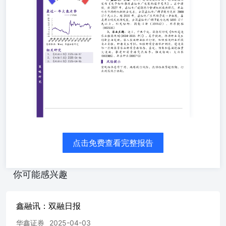
易等各类型业务提供安全、高效、便捷的人民币跨境支付服
务。相关标的：跨境通（002640）、青岛金王（002094）
2、虚拟电厂主题：近日，国家发展改革委、国家能源局发
布《关于加快推进虚拟电厂发展的指导意见》。其中提到，
到2027年，虚拟电厂建设运行管理机制成熟规范，参与电力
市场的机制健全完善，全国虚拟电厂调节能力达到2000万千
瓦以上。到2030年，虚拟电厂应用场景进一步拓展，各类商
业模式创新发展，全国虚拟电厂调节能力达到5000万千瓦
以 上 。 相 关 标 的 ： 国 能 日 新 （301162） 、 科 华 数
据（002335） 3、农业主题：近日，中共中央、国务院印发
《加快建设农业强国规划(2024-2035年)》。其中提到，推
动种业自主创新全面突破。深入实施种业振兴行动，加快实
现种业科技自立自强、种源自主可控。加强种质资源保护利
用，建设国际一流的国家农业种质资源保存、鉴定、创制和
点击免费查看完整报告
基因挖掘重大 设 施 ， 推 进 种 质 资 源 交 流 共 享 。 相
关 标 的 ： 大 北 农(002385)、丰乐种业(000713) 资料来
源：Wind，华鑫证券研究 相关研究 1、《双融日报》2025-
你可能感兴趣
04-172、《双融日报》2025-04-163、《双融日报》2025-04-
15 ▌风险提示 宏观经济意外下滑、地缘政治风险、流动性
收紧超预期、行业政策低于预期。 根据我们华鑫市场情绪
鑫融讯：双融日报
温度指标监控显示：当前市场情绪综合评分为55分，市场情
华鑫证券
2025-04-03
绪处于“中性”（指标含义可参考备注5）。随着近期市场情