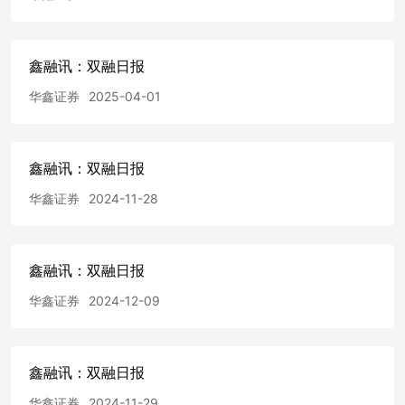
绪的好转及政策面的支持，市场逐渐进入上涨态势，参考近
一个月的行情，我们发现当情绪值低于或接近30分时，市场
将获得一定的支撑，而当情绪值高于90分时，将出现一定的
鑫融讯：双融日报
阻力。 资料来源：Wind，华鑫证券研究 备注： 1.融资净买
入：通常表明投资者对市场或特定股票持乐观态度，愿意借
华鑫证券
2025-04-01
款买入股票，预期未来股价上涨后能够获利。虽然融资净买
入表明投资者对市场的积极态度，但如果融资余额过高，也
可能意味着市场存在过度投机的风险。一旦市场出现调整，
鑫融讯：双融日报
高杠杆的投资者可能会面临较大的亏损压力，甚至触发强制
平仓，加剧市场波动。 2.融券净卖出：通常表明投资者对
华鑫证券
2024-11-28
市场或特定股票持悲观态度，预计未来股价将会下跌。融券
卖出是一种高风险的交易策略，因为如果市场走势与投资者
的预期相反，即股票价格上涨，那么投资者可能面临无限亏
损的风险。此外，融券卖出还可能涉及较高的交易成本和潜
鑫融讯：双融日报
在的法律风险。 3.期间净买入额=融资净买入-融券净卖出
华鑫证券
2024-12-09
4.华鑫市场情绪温度指标：通过对过去5年的历史数据进行
统计及回测，分别从指数涨跌幅、成交量、涨跌家数、
KDJ、北向资金及融资融券数据6大维度搭建华鑫市场情绪
指标。从大的归类上来讲，该指标属于摆荡指标，可以参照
鑫融讯：双融日报
常用的RSI指标，更多提供在震荡市时的高抛低吸，对于趋
势缺乏预测效果。比较适用的行情是区间震荡，当市场出现
华鑫证券
2024-11-29