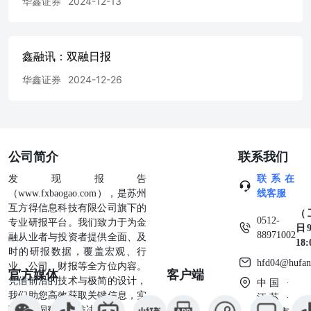
华鑫证券
2024-12-13
告中的信息均来源于公开资料，华鑫证券研究部门及相关研
究人员力求准确可靠，但对这些信息的准确性及完整性不作
任何保证。我们已力求报告内容客观、公正，但报告中的信
息与所表达的观点不构成所述证券买卖的出价或询 价的依
鑫融讯：双融日报
据，该等信息、意见并未考虑到获取本报告人员的具体投资
目的、财务状况以及特定需求，在任何时候均不构成对任何
华鑫证券
2024-12-26
人的个人推荐。投资者应当对本报告中的信息和意见进行独
立评估，并应同时结合各自的投资目的、财务状况和特定需
求，必要时就财务、法律、商业、税收等方面咨询专业顾问
的意见。对依据或者使用本报告所造成的一切后果，华鑫证
券及/或其关联人员均不承担任何法律责任。本公司或关联
公司简介
联系我们
机构可能会持有报告中所提到的公司所发行的证券头寸并进
行交易，还可能为这些公司提供或争取提供投资银行、财务
发现报告
联系在
顾问或者金融产品等服务。本公司在知晓范围内依法合规地
（www.fxbaogao.com），是苏州
线客服
履行披露。 本报告中的资料、意见、预测均只反映报告初
互方得信息科技有限公司旗下的
（
次发布时的判断，可能会随时调整。该等意见、评估及预测
0512-
专业研报平台。我们致力于为金
日9
无需通知即可随时更改。在不同时期，华鑫证券可能会发出
88971002
融从业者与投资者提供全面、及
18
与本报告所载意见、评估及预测不一致的研究报告。华鑫证
时的研报数据，覆盖宏观、行
hfd04@hufan
券没有将此意见及建议向报告所有接收者进行更新的义务。
业、公司、财报等全方位内容。
官方媒体
客户端
本报告版权仅为华鑫证券所有，未经华鑫证券书面授权，任
凭借前沿的技术与极简的设计，
中国 ·
何机构和个人不得以任何形式刊载、翻版、复制、发布、转
我们助您高效获取关键信息，实
江苏 ·
发或引用本报告的任何部分。若华鑫证券以外的机构向其客
现深度洞察与精准决策。