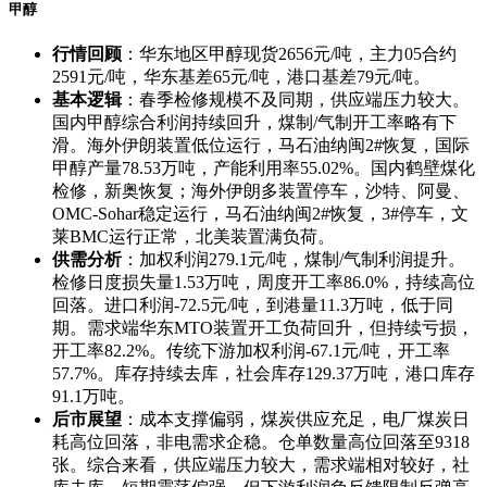
甲醇
行情回顾
：华东地区甲醇现货2656元/吨，主力05合约
2591元/吨，华东基差65元/吨，港口基差79元/吨。
基本逻辑
：春季检修规模不及同期，供应端压力较大。
国内甲醇综合利润持续回升，煤制/气制开工率略有下
滑。海外伊朗装置低位运行，马石油纳闽2#恢复，国际
甲醇产量78.53万吨，产能利用率55.02%。国内鹤壁煤化
检修，新奥恢复；海外伊朗多装置停车，沙特、阿曼、
OMC-Sohar稳定运行，马石油纳闽2#恢复，3#停车，文
莱BMC运行正常，北美装置满负荷。
供需分析
：加权利润279.1元/吨，煤制/气制利润提升。
检修日度损失量1.53万吨，周度开工率86.0%，持续高位
回落。进口利润-72.5元/吨，到港量11.3万吨，低于同
期。需求端华东MTO装置开工负荷回升，但持续亏损，
开工率82.2%。传统下游加权利润-67.1元/吨，开工率
57.7%。库存持续去库，社会库存129.37万吨，港口库存
91.1万吨。
后市展望
：成本支撑偏弱，煤炭供应充足，电厂煤炭日
耗高位回落，非电需求企稳。仓单数量高位回落至9318
张。综合来看，供应端压力较大，需求端相对较好，社