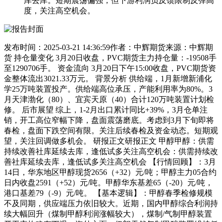
库去库。短期震荡偏强，但下游利润负反馈限制反弹高
度，关注高空机会。
发布时间：2025-03-21 14:36:59作者：中辉期货来源：中辉期
货 持仓量变化 3月20日收盘，PVC期货主力持仓量：-19508手
至1290706手。 资金流向 3月20日下午15:00收盘，PVC期货资
金整体流出3021.33万元。 背景分析 供给端，1月新增新浦化
学25万吨装置投产。供给端高位承压，产能利用率为80%。3
月天津渤化（80）、宜宾天原（40）合计120万吨装置计划检
修。 后市展望 综上，1-2月出口累计同比+39%，3月仓单注
销，开工高位窄幅下降，盘面震荡磨底。考虑到3月下旬即将
春检，盘面下跌空间有限。关注后续春检及资金动态。短期观
望，关注回调做多机会。 研报正文研报正文 甲醇甲醇：供需
持续改善社库延续去库，逢低试多关注高空机会：供需持续改
善社库延续去库，逢低试多关注高空机会 【行情回顾】：3月
14日，华东地区甲醇现货2656（+32）元/吨；甲醇主力05合约
日内收盘2591（+52）元/吨。甲醇华东基差65（-20）元/吨，
港口基差79（-9）元/吨。 【基本逻辑】：甲醇春季检修规模
不及同期，供应端压力依旧较大。近期，国内甲醇综合利润持
续大幅回升（煤制甲醇利润涨幅较大），煤制/气制甲醇装置