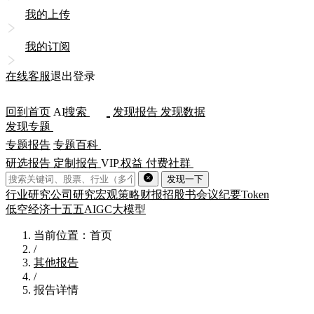
我的上传
我的订阅
在线客服
退出登录
回到首页
AI
搜索
发现报告
发现数据
发现专题
专题报告
专题百科
研选报告
定制报告
VIP
权益
付费社群
发现一下
行业研究
公司研究
宏观策略
财报
招股书
会议纪要
Token
低空经济
十五五
AIGC
大模型
当前位置：首页
/
其他报告
/
报告详情