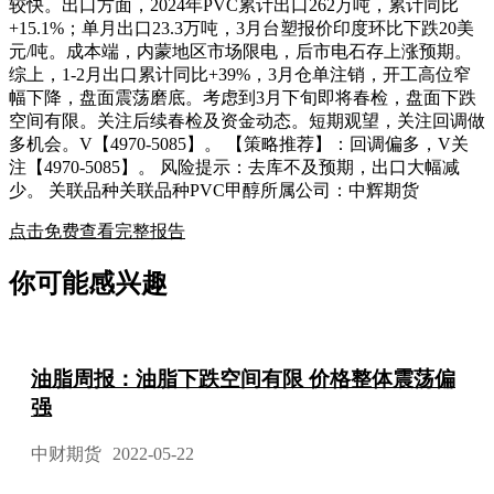
较快。出口方面，2024年PVC累计出口262万吨，累计同比
+15.1%；单月出口23.3万吨，3月台塑报价印度环比下跌20美
元/吨。成本端，内蒙地区市场限电，后市电石存上涨预期。
综上，1-2月出口累计同比+39%，3月仓单注销，开工高位窄
幅下降，盘面震荡磨底。考虑到3月下旬即将春检，盘面下跌
空间有限。关注后续春检及资金动态。短期观望，关注回调做
多机会。V【4970-5085】。 【策略推荐】：回调偏多，V关
注【4970-5085】。 风险提示：去库不及预期，出口大幅减
少。 关联品种关联品种PVC甲醇所属公司：中辉期货
点击免费查看完整报告
你可能感兴趣
油脂周报：油脂下跌空间有限 价格整体震荡偏
强
中财期货
2022-05-22