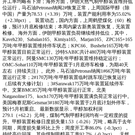
开工率均略有下滑；海外方面，伊朗天然气制甲醇装置维持低
位运行，马石油Petronas纳闽2#恢复正常，上周国际甲醇（除
中国）产量为78.53（+3.39）万吨，装置产能利用率为55.02%
（+2.38pct）。 装置动态，国内方面，上周鹤壁煤化（60）检
修，预计3月底检修结束；本周内蒙古新奥装置恢复，无装置
检修。 海外方面，伊朗甲醇装置负荷继续维持低位，其中，
Kaveh230、Sabalan165、Kimiya165、Marjan165、ZPC165+165
万吨/年甲醇装置维持停车状态；KPC66、Bushehr165万吨/年
甲醇装置目前正常运行。沙特SABIC共计480万吨/年甲醇装置
正常运行。阿曼SMC130万吨/年甲醇装置维持稳定运行；
OMC-Sohar110万吨/年甲醇装置于1月底停车检修，为期40天
左右（持续关注）。此外，马石油Petronas纳闽1#66万吨/年装
置运行正常；2#170万吨/年甲醇装置临时跳车现已恢复运行
（后续有大修计划）；3#Sarawak175万吨/年装置延续停车
中。文莱BMC85万吨/年甲醇装置运行正常。北美
Natgasoline175、koch170万吨/年甲醇装置满负荷正常运行中。
美国梅赛尼斯Geismar3#180万吨/年装置于2月底计划外停车，
预计5月初重启。 最新数据显示，甲醇加权利润
279.1（+62.2）元/吨，煤制/气制甲醇利润均有一定程度的提
升。甲醇装置检修日度损失量1.53（-0.26）万吨，略高于去年
同期，周度损失量环比上升；周度开工率86.0%（-0.3pct），
持续高位回落，其中煤制甲醇开工率92.7%（-0.2pct），天然