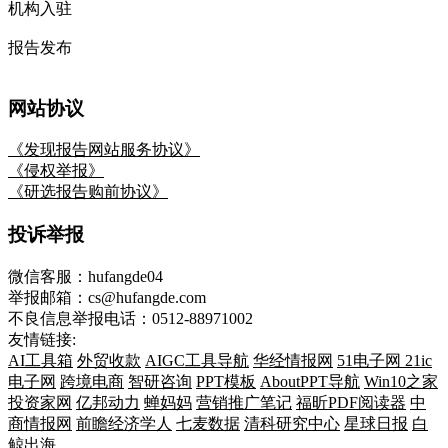
机构入驻
报告发布
网站协议
《发现报告网站服务协议》
《侵权举报》
《研选报告购前协议》
投诉举报
微信客服：hufangde04
举报邮箱：cs@hufangde.com
不良信息举报电话：0512-88971002
友情链接:
AI工具箱
外贸收款
AIGC工具导航
华经情报网
51电子网
21ic
电子网
跨境电商
智研咨询
PPT模板
AboutPPT导航
Win10之家
投资家网
亿邦动力
蝉妈妈
营销推广笔记
福昕PDF阅读器
中
商情报网
前瞻经济学人
七麦数据
清科研究中心
星球日报
白
鲸出海