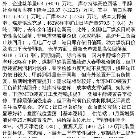
外，企业签单量6.3（+0.9）万吨。 库存持续高位回落，甲醇
社会周度库存下降至129.37（-12.25）万吨。其中，港口库存
91.1（-9.51）万吨，厂库38.27（-2.74）万吨。成本支撑偏
弱，煤炭供应充足，462家样本矿山日均产量579.5（+9.4）万
吨；同时，去年全年进口创新高；此外，全国电厂煤炭日耗季
节性高位回落，非电需求略显企稳（水泥熟料、高炉开工负荷
止跌回升），但电厂存煤、港口库存依旧偏高。动力煤坑口价
及港口平仓价弱稳。 仓单方面，最新仓单数量高位回落至
9318（-515）张，同期偏高。 综合来看，国内甲醇综合开工
率环比略有下降，煤制甲醇装置陆续进入春季检修阶段，但甲
醇装置利润相对较好，春季检修力度可能不及预期，供应端压
力依旧较大，甲醇到港量低于同期，但海外装置开工有所恢
复，后期到港有望提升；需求端相对较好，华东MTO装置开
工负荷持续回升；社库持续去库；成本端支撑偏弱。短期来
看，下游MTO装置开工负荷稳步提升，叠加甲醇装置春季检
修，甲醇震荡偏强走势，但下游利润负反馈将限制反弹高度，
关注高空机会。 PVC：出口显著好转，盘面低位震荡：出口
显著好转，盘面低位震荡 【基本逻辑】：供给端，1月新增新
浦化学25万吨装置投产。供给端高位承压，产能利用率为
80%。3月天津渤化（80）、宜宾天原（40）合计120万吨装置
计划检修。需求端，下游开工率季节性回升，软制品开工提升