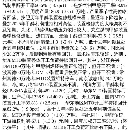
气制甲醇开工率66.6%（-3.7pct），焦炉气制甲醇开工率68.9%
（+1.9pct）；周度产量186.9（-0.5）万吨，产量季节性高位略
有回落。按照历年甲醇装置检修规模来看，呈逐年下降趋势，
叠加2025年甲醇利润维持相对高位，装置检修力度大概离将不
及预期。为此，甲醇供应端压力依旧较大，关注煤制甲醇装置
春季检修进度。 进口方面，最新甲醇进口利润-72.5（+25.5）
元/吨，本周甲醇到港量11.3（-2.4）万吨，低于去年同期且处
近五年相对低位，2月甲醇到港量70.2（-34.6）万吨，同比减
少28.2万吨，后期到港量有望回升。 需求端表现较好，近期，
华东MTO装置整体开工负荷持续回升中。其中，浙江兴兴
DMTO69万吨/年甲醇制烯烃装置正常运行，但开工不满；宁
波富德60万吨/年DMTO装置重启恢复正常，但开工不满；常
州富德30万吨/年MTO装置维持停车；南京诚志1期29.5万吨/
年、2期60万吨/年MTO装置负荷不满。 利润方面，甲醇制烯
烃PP-3MA盘面利润-482（-120）元/吨；华东MTO装置持续亏
损，生产毛利-1336.9（-140.2）元/吨。 开工方面，国内MTO
装置开工率89.8%（+2.5pct）；华东地区MTO开工率持续回升
至82.2%（+9.8pct），高于去年同期且处近五年同期偏高位
置。MTO周度产量36.8（+1.0）万吨。 与此同时，甲醇传统
下游加权利润-67.1（-13.0）元/吨，周度加权开工率57.7%（环
比持平）（其中，醋酸、MTBE开工负荷环比略有下降）。此