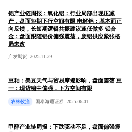
铝产业链周报：氧化铝：行业局部出现压减
产，盘面短期下行空间有限 电解铝：基本面正
向反馈，长短期逻辑共振建议逢低做多 铝合
金：盘面跟随铝价偏强震荡，废铝供应紧张格
局未改
广发期货
2025-11-29
豆粕：美豆天气与贸易摩擦影响，盘面震荡 豆
一：现货稳中偏强，下方空间有限
农林牧渔
国泰海通证券
2025-06-01
甲醇产业链周报：下跌驱动不足，盘面偏强震