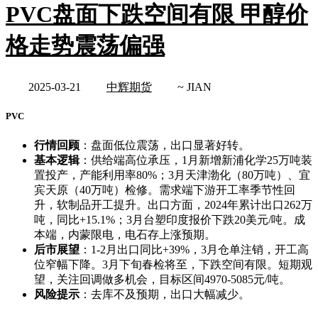
PVC盘面下跌空间有限 甲醇价
格走势震荡偏强
2025-03-21
中辉期货
~ JIAN
PVC
行情回顾
：盘面低位震荡，出口显著好转。
基本逻辑
：供给端高位承压，1月新增新浦化学25万吨装
置投产，产能利用率80%；3月天津渤化（80万吨）、宜
宾天原（40万吨）检修。需求端下游开工率季节性回
升，软制品开工提升。出口方面，2024年累计出口262万
吨，同比+15.1%；3月台塑印度报价下跌20美元/吨。成
本端，内蒙限电，电石存上涨预期。
后市展望
：1-2月出口同比+39%，3月仓单注销，开工高
位窄幅下降。3月下旬春检将至，下跌空间有限。短期观
望，关注回调做多机会，目标区间4970-5085元/吨。
风险提示
：去库不及预期，出口大幅减少。