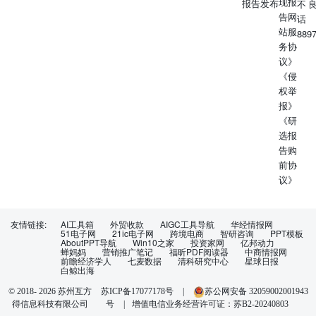
现报
报告发布
不
告网
话
站服
889
务协
议》
《侵
权举
报》
《研
选报
告购
前协
议》
友情链接:
AI工具箱
外贸收款
AIGC工具导航
华经情报网
51电子网
21ic电子网
跨境电商
智研咨询
PPT模板
AboutPPT导航
Win10之家
投资家网
亿邦动力
蝉妈妈
营销推广笔记
福昕PDF阅读器
中商情报网
前瞻经济学人
七麦数据
清科研究中心
星球日报
白鲸出海
苏ICP备17077178号
|
苏公网安备 32059002001943
© 2018-
2026
苏州互方
得信息科技有限公司
号
|
增值电信业务经营许可证：苏B2-20240803