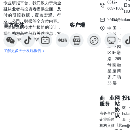
0512-
专业研报平台。我们致力于为金
日9
88971002
融从业者与投资者提供全面、及
18
时的研报数据，覆盖宏观、行
hfd04@hufan
业、公司、财报等全方位内容。
官方媒体
客户端
凭借前沿的技术与极简的设计，
中国 ·
我们助您高效获取关键信息，实
江苏 ·
现深度洞察与精准决策。
苏州市
工业园
了解更多关于发现报告 >
区旺墩
路269
号圆融
星座商
务广场
33 层
商业
网
投
服务
站
微
协
商务合作
huf
议
企业采购
举
《发
机构入驻
cs@