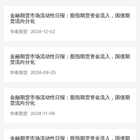
数据来源：Wind华泰期货研究院 数据来源：Wind华泰期货
研究院 数据来源：Wind华泰期货研究院 数据来源：Wind华
金融期货市场流动性日报：股指期货资金流入，国债期
泰期货研究院 数据来源：天软Wind华泰期货研究院 数据来
货流向分化
源：天软Wind华泰期货研究院 数据来源：天软Wind华泰期
华泰期货
2024-12-02
货研究院 免责声明 本报告基于本公司认为可靠的、已公开
的信息编制，但本公司对该等信息的准确性及完整性不作任
何保证。本报告所载的意见、结论及预测仅反映报告发布当
日的观点和判断。在不同时期，本公司可能会发出与本报告
金融期货市场流动性日报：股指期货资金流入，国债期
所载意见、评估及预测不一致的研究报告。本公司不保证本
货流向分化
报告所含信息保持在最新状态。本公司对本报告所含信息可
在不发出通知的情形下做出修改，投资者应当自行关注相应
华泰期货
2024-09-25
的更新或修改。 本公司力求报告内容客观、公正，但本报
告所载的观点、结论和建议仅供参考，投资者并不能依靠本
报告以取代行使独立判断。对投资者依据或者使用本报告所
金融期货市场流动性日报：股指期货资金流入，国债期
造成的一切后果，本公司及作者均不承担任何法律责任。
货流向分化
本报告版权仅为本公司所有。未经本公司书面许可，任何机
构或个人不得以翻版、复制、发表、引用或再次分发他人等
华泰期货
2024-11-06
任何形式侵犯本公司版权。如征得本公司同意进行引用、刊
发的，需在允许的范围内使用，并注明出处为“华泰期货研
究院”，且不得对本报告进行任何有悖原意的引用、删节和
修改。本公司保留追究相关责任的权利。所有本报告中使用
金融期货市场流动性日报：股指期货资金流入，国债期