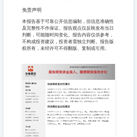
免责声明
本报告基于可靠公开信息编制，但信息准确性
及完整性不作保证。报告观点仅反映发布当日
判断，可能随时间变化。报告内容仅供参考，
不构成投资建议，投资者需独立判断。报告版
权所有，未经许可不得翻版、复制或引用。
研究院量化组 股指期货流动性情况 研究员 2024年12月12
日，沪深300期货(IF)成交1711.3亿元，较上一交易日增加
23.28%；持仓金额3605.38亿元，较上一交易日增加
9.03%；成交持仓比为0.47。中证500期货(IC)成交1294.58亿
元，较上一交易日增加2.23%；持仓金额2970.27亿元，较上
一交易日增加3.42%；成交持仓比为0.44。上证50(IH)成交
532.26亿元，较上一交易日增加14.33%；持仓金额1006.69
亿元，较上一交易日增加5.26%；成交持仓比为0.53。 高天
越0755-23887993gaotianyue@htfc.com从业资格号：
F3055799投资咨询号：Z0016156 国债期货流动性情况 李逸
资0755-23887993liyizi@htfc.com从业资格号：F03105861