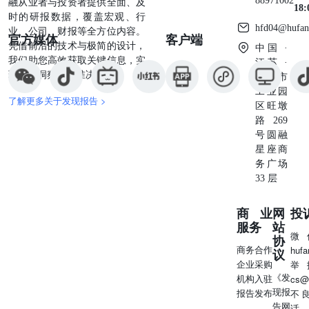
88971002
融从业者与投资者提供全面、及
18
时的研报数据，覆盖宏观、行
hfd04@hufan
业、公司、财报等全方位内容。
官方媒体
客户端
凭借前沿的技术与极简的设计，
中国 ·
我们助您高效获取关键信息，实
江苏 ·
现深度洞察与精准决策。
苏州市
工业园
了解更多关于发现报告 >
区旺墩
路269
号圆融
星座商
务广场
33 层
商业
网
投
服务
站
微
协
商务合作
huf
议
企业采购
举
《发
机构入驻
cs@
现报
报告发布
不
告网
话