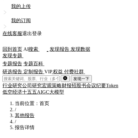
我的上传
我的订阅
在线客服
退出登录
回到首页
AI
搜索
发现报告
发现数据
发现专题
专题报告
专题百科
研选报告
定制报告
VIP
权益
付费社群
发现一下
行业研究
公司研究
宏观策略
财报
招股书
会议纪要
Token
低空经济
十五五
AIGC
大模型
当前位置：首页
/
其他报告
/
报告详情