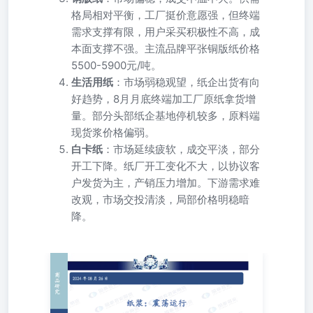
格局相对平衡，工厂挺价意愿强，但终端
需求支撑有限，用户采买积极性不高，成
本面支撑不强。主流品牌平张铜版纸价格
5500-5900元/吨。
生活用纸
：市场弱稳观望，纸企出货有向
好趋势，8月月底终端加工厂原纸拿货增
量。部分头部纸企基地停机较多，原料端
现货浆价格偏弱。
白卡纸
：市场延续疲软，成交平淡，部分
开工下降。纸厂开工变化不大，以协议客
户发货为主，产销压力增加。下游需求难
改观，市场交投清淡，局部价格明稳暗
降。
期货研究 商 品2024年08月26日 研究 纸浆：震荡运行 国高
琳琳投资咨询从业资格号：Z0002332gaolinlin@gtjas.com
泰 君【基本面跟踪】 安 期表1：基本面数据 货研究所 资料
来源：隆众资讯，同花顺iFinD,国泰君安期货研究 【趋势强