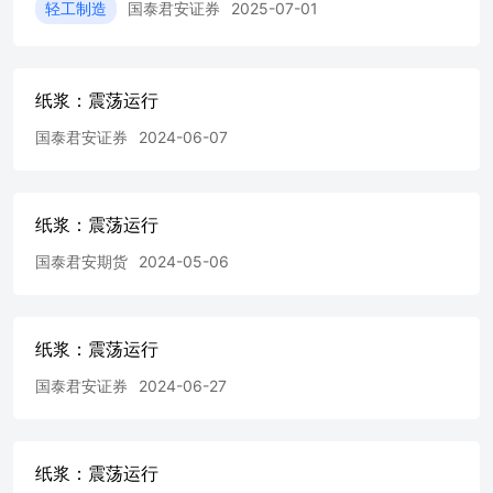
轻工制造
国泰君安证券
2025-07-01
资料、意见及推测仅反映本公司于发布本报告当日的判断，
本报告所指的期货标的的价格可升可跌，过往表现不应作为
日后的表现依据。在不同时期，或因使用不同假设和标准，
采用不同观点和分析方法，本公司可发出与本报告所载资
纸浆：震荡运行
料、意见及推测不一致的报告，对此本公司可不发出特别通
知。本公司不保证本报告所含信息保持在最新状态。同时，
国泰君安证券
2024-06-07
本公司对本报告所含信息可在不发出通知的情形下做出修
改，投资者应当自行关注相应的更新或修改。 本报告中所
指的研究服务可能不适合个别客户，不构成客户私人咨询建
纸浆：震荡运行
议，客户应考虑本报告中的任何意见或建议是否符合其特定
状况。在任何情况下，本报告中的信息或所表述的意见均不
国泰君安期货
2024-05-06
构成对任何人的投资建议。在任何情况下，本公司、本公司
员工或者关联机构不承诺投资者一定获利，不与投资者分享
投资收益，也不对任何人因使用本报告中的任何内容所引致
的任何直接或间接损失或与此有关的其他损失负任何责任。
纸浆：震荡运行
投资者务必注意，其据此做出的任何投资决策与本公司、本
国泰君安证券
2024-06-27
公司员工或者关联机构无关。市场有风险，投资需谨慎。投
资者不应将本报告作为作出投资决策的唯一参考因素，亦不
应认为本报告可以取代自己的判断。在决定投资前，如有需
要，投资者务必向专业人士咨询并谨慎决策。 版权声明 本
纸浆：震荡运行
报告版权仅为本公司所有，未经书面许可，任何机构和个人