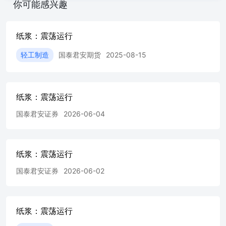
纸企基地停机现象较多。 上周五白卡纸市场行情延续疲软
你可能感兴趣
局面，市场成交平淡，业者出货不快，部分开工下降。纸厂
开工变化不大，以协议客户发货为主，产销压力有增加。市
场业者关注新项目进展为主，下游需求面难有改观，市场交
纸浆：震荡运行
投清淡，局部市场价格明稳暗降。 国泰君安期货有限公司
（以下简称“本公司”）具有中国证监会核准的期货投资咨询
轻工制造
国泰君安期货
2025-08-15
业务资格（证监许可[2011]1449号）。 本报告的观点和信息
仅供本公司的专业投资者参考，无意针对或打算违反任何地
区、国家、城市或其它法律管辖区域内的法律法规。本报告
纸浆：震荡运行
难以设置访问权限，若给您造成不便，敬请谅解。若您并非
国泰君安期货客户中的专业投资者，请勿阅读、订阅或接收
国泰君安证券
2026-06-04
任何相关信息。本报告不构成具体业务的推介，亦不应被视
为任何投资、法律、会计或税务建议，且本公司不会因接收
人收到本报告而视其为本公司的当然客户。请您根据自身的
风险承受能力自行作出投资决定并自主承担投资风险，不应
纸浆：震荡运行
凭借本内容进行具体操作。 分析师声明 作者具有中国期货
国泰君安证券
2026-06-02
业协会授予的期货投资咨询执业资格或相当的专业胜任能
力，力求报告内容独立、客观、公正。本报告仅反映作者的
不同设想、见解及分析方法。本报告所载的观点并不代表本
公司或任何其附属或联营公司的立场，特此声明。 免责声
纸浆：震荡运行
明 本报告的信息来源于已公开的资料，但本公司对该等信
息的准确性、完整性或可靠性不作任何保证。本报告所载的