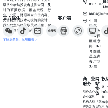
日9
88971002
融从业者与投资者提供全面、及
18
时的研报数据，覆盖宏观、行
hfd04@hufan
业、公司、财报等全方位内容。
官方媒体
客户端
凭借前沿的技术与极简的设计，
中国 ·
我们助您高效获取关键信息，实
江苏 ·
现深度洞察与精准决策。
苏州市
工业园
了解更多关于发现报告 >
区旺墩
路269
号圆融
星座商
务广场
33 层
商业
网
投
服务
站
微
协
商务合作
huf
议
企业采购
举
《发
机构入驻
cs@
现报
报告发布
不