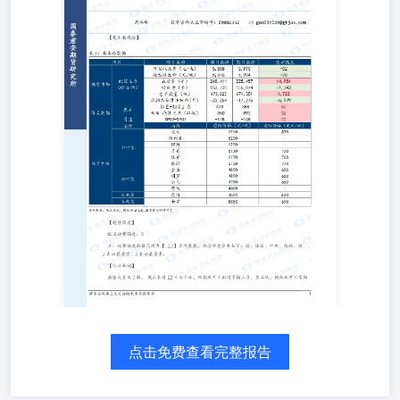
度】 纸浆趋势强度：0 注：趋势强度取值范围为【-2,2】区
间整数。强弱程度分类如下：弱、偏弱、中性、偏强、
强，-2表示最看空，2表示最看多。 【行业新闻】 据隆众资
讯了解，截止本月22日白卡纸、双胶纸开工出现窄幅上浮，
生活纸、铜版纸开工窄幅 下探。尽管生活纸行业整体开工
呈现下行趋势，但近期保定地区中小纸企开工情况却出现了
微小的好转，叠加当前纸企原料库存依然进入低位，对纸浆
市场的需求支撑正在稳步提升。 上周五双胶纸市场博弈延
续，成交未见明显改善。供应压力凸出，社会面需求延续偏
弱，开学季补库订单有限，业者对后市信心不足。同时下游
原纸消耗缓慢，用户谨慎采买，刚需补入为主。工厂产销压
力较大，部分工厂政策相对灵活。贸易商多随进随出，囤库
意愿有限，70g卷筒双胶纸主流市场价格在5000-5400元/
吨。 上周五铜版纸市场偏稳趋势延续，成交不温不火。行
业供需格局相对平衡，工厂延续挺价意愿。终端需求支撑有
限，下游原纸库存消耗不快，用户采买积极性不高，同时成
本面因素支撑不强，业者对后市信心偏弱，贸易商多随进随
出，囤库意愿有限，主流品牌平张铜版纸价格区间在5500-
5900元/吨。 上周五生活用纸市场弱稳观望，市场了解纸企
点击免费查看完整报告
出货有向好趋向，陆续进入8月月底终端加工厂原纸拿货有
增量现象；原料端现货浆价格偏弱区间运行，目前部分头部