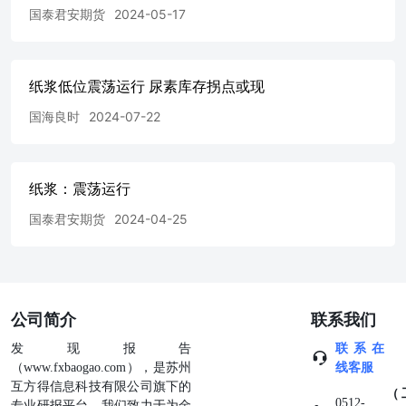
不得以任何形式翻版、复制、发表或引用。如征得本公司同
国泰君安期货
2024-05-17
意进行引用、刊发的，需在允许的范围内使用，并注明出处
为“国泰君安期货研究”，提示使用本报告的风险，且不得对
本报告进行任何有悖原意的引用、删节和修改。若本公司以
纸浆低位震荡运行 尿素库存拐点或现
外的其他个人或机构（以下简称“该个人或机构”）发送本报
告，则由该个人或机构独自为此发送行为负责。通过此途径
国海良时
2024-07-22
获得本报告的投资者应自行联系该个人或机构以要求获悉更
详细信息或进而交易本报告中提及的期货品种。本报告不构
成本公司向该个人或机构之客户提供的投资建议，本公司、
本公司员工或者关联机构亦不为该个人或机构之客户因使用
纸浆：震荡运行
本报告或报告所载内容引起的任何损失承担任何责任。 除
非另有说明，本报告中使用的所有商标、服务标记及标记均
国泰君安期货
2024-04-25
为国君期货所有或经合法授权被许可使用 的商标、服务标
记及标记，未经国君期货或商标所有权人的书面许可，任何
单位或个人不得使用该商标、服务标记及标记。 请务必阅
读正文之后的免责条款部分
公司简介
联系我们
发现报告
联系在
（www.fxbaogao.com），是苏州
线客服
互方得信息科技有限公司旗下的
（
0512-
专业研报平台。我们致力于为金