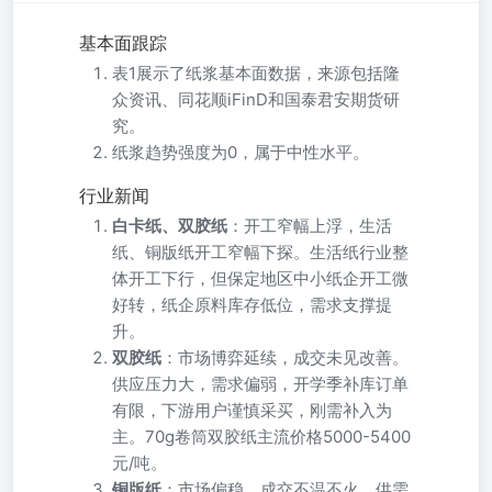
基本面跟踪
表1展示了纸浆基本面数据，来源包括隆
众资讯、同花顺iFinD和国泰君安期货研
究。
纸浆趋势强度为0，属于中性水平。
行业新闻
白卡纸、双胶纸
：开工窄幅上浮，生活
纸、铜版纸开工窄幅下探。生活纸行业整
体开工下行，但保定地区中小纸企开工微
好转，纸企原料库存低位，需求支撑提
升。
双胶纸
：市场博弈延续，成交未见改善。
供应压力大，需求偏弱，开学季补库订单
有限，下游用户谨慎采买，刚需补入为
主。70g卷筒双胶纸主流价格5000-5400
元/吨。
铜版纸
：市场偏稳，成交不温不火。供需