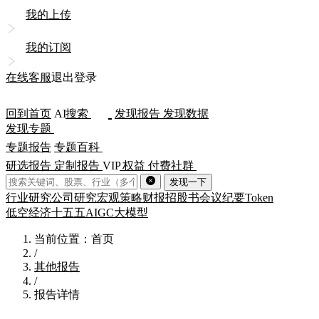
我的上传
我的订阅
在线客服
退出登录
回到首页
AI
搜索
发现报告
发现数据
发现专题
专题报告
专题百科
研选报告
定制报告
VIP
权益
付费社群
发现一下
行业研究
公司研究
宏观策略
财报
招股书
会议纪要
Token
低空经济
十五五
AIGC
大模型
当前位置：首页
/
其他报告
/
报告详情