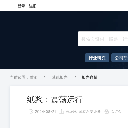
登录
注册
行业研究
公司研
当前位置：首页
/
其他报告
/
报告详情
纸浆：震荡运行
2024-08-21
高琳琳
国泰君安证券
徐红金