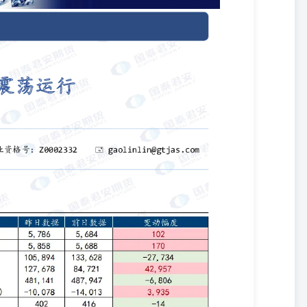
弱程度分类如下：弱、偏弱、中性、偏强、强，-2表示最看空，2表示最看
幅整理，成交表现不旺。供应压力凸出，终端需求改善有 限，下游原纸
较大，部分工厂政策相对灵活。贸易商多随进随出，局部倒挂情况严
吨。 昨日铜版纸市场稳定，成交未见改善。行业供需格局相对平衡，工厂延续
用户采买积极性不高，同时成本面因素支撑不强，业者对后市信心偏
格区间在5500-5900元/吨。 昨日生活用纸市场依旧安静维稳，头
，业者后市信心不足；原料端现货浆价格继续偏弱运行，中长期看也暂
加工厂刚需拿货。 昨日白卡纸市场行情无明显改观，规模以上纸厂保
显利好刺激增长，市场业者保持观望为主，交投以刚需成交为主，市场
司（以下简称“本公司”）具有中国证监会核准的期货投资咨询业务资
信息仅供本公司的专业投资者参考，无意针对或打算违反任何地区、国家、城市
权限，若给您造成不便，敬请谅解。若您并非国泰君安期货客户中的专
不构成具体业务的推介，亦不应被视为任何投资、法律、会计或税务建
当然客户。请您根据自身的风险承受能力自行作出投资决定并自主承担
 作者具有中国期货业协会授予的期货投资咨询执业资格或相当的专业胜
作者的不同设想、见解及分析方法。本报告所载的观点并不代表本公司
 本报告的信息来源于已公开的资料，但本公司对该等信息的准确性、完
推测仅反映本公司于发布本报告当日的判断，本报告所指的期货标的的
同时期，或因使用不同假设和标准，采用不同观点和分析方法，本公司
此本公司可不发出特别通知。本公司不保证本报告所含信息保持在最新
情形下做出修改，投资者应当自行关注相应的更新或修改。 本报告中
询建议，客户应考虑本报告中的任何意见或建议是否符合其特定状况。