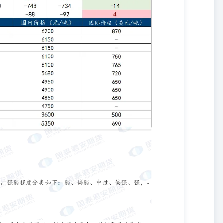
对任何人的投资建议。在任何情况下，本公司、本公司员工或者关联机
不对任何人因使用本报告中的任何内容所引致的任何直接或间接损失或
此做出的任何投资决策与本公司、本公司员工或者关联机构无关。市场
决策的唯一参考因素，亦不应认为本报告可以取代自己的判断。在决定
策。 版权声明 本报告版权仅为本公司所有，未经书面许可，任何机构
本公司同意进行引用、刊发的，需在允许的范围内使用，并注明出处
得对本报告进行任何有悖原意的引用、删节和修改。若本公司以外的其他
则由该个人或机构独自为此发送行为负责。通过此途径获得本报告的投资
交易本报告中提及的期货品种。本报告不构成本公司向该个人或机构之
亦不为该个人或机构之客户因使用本报告或报告所载内容引起的任何损
商标、服务标记及标记均为国君期货所有或经合法授权被许可使用 的商
面许可，任何单位或个人不得使用该商标、服务标记及标记。 请务必