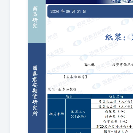
度：0 注：趋势强度取值范围为【-2,2】区间整数。强
多。 【行业新闻】 据卓创资讯了解，昨日双胶纸市场窄
消耗缓慢，用户谨慎采买，刚需补入为主。工厂产销压力
重，70g卷筒双胶纸主流市场价格在5000-5400元/
挺价意愿。终端需求支撑有限，下游原纸库存消耗不快，
弱，贸易商多随进随出，囤库意愿有限，主流品牌平张铜版纸价
部纸企部分地区有涨价计划，但是针对于当下的交投情况
无利好，另外纸企出货表现一般，库存压力仍较大，终端
持正常生产，市场货源逐渐充裕，但下游需求不旺，无明
价格波动减少，局部市场明稳暗降。 国泰君安期货有限公
格（证监许可[2011]1449号）。 本报告的观点和
或其它法律管辖区域内的法律法规。本报告难以设置访问
业投资者，请勿阅读、订阅或接收任何相关信息。本报告
议，且本公司不会因接收人收到本报告而视其为本公司的
投资风险，不应凭借本内容进行具体操作。 分析师声明
任能力，力求报告内容独立、客观、公正。本报告仅反映
或任何其附属或联营公司的立场，特此声明。 免责声明
整性或可靠性不作任何保证。本报告所载的资料、意见及
价格可升可跌，过往表现不应作为日后的表现依据。在不
可发出与本报告所载资料、意见及推测不一致的报告，对
状态。同时，本公司对本报告所含信息可在不发出通知的
所指的研究服务可能不适合个别客户，不构成客户私人咨