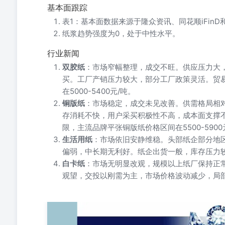
基本面跟踪
表1：基本面数据来源于隆众资讯、同花顺iFin
纸浆趋势强度为0，处于中性水平。
行业新闻
双胶纸
：市场窄幅整理，成交不旺。供应压力大
买。工厂产销压力较大，部分工厂政策灵活。贸易
在5000-5400元/吨。
铜版纸
：市场稳定，成交未见改善。供需格局相
存消耗不快，用户采买积极性不高，成本面支撑
限，主流品牌平张铜版纸价格区间在5500-5900
生活用纸
：市场依旧安静维稳。头部纸企部分地
偏弱，中长期无利好。纸企出货一般，库存压力
白卡纸
：市场无明显改观，规模以上纸厂保持正
观望，交投以刚需为主，市场价格波动减少，局
期货研究 商2024年08月21日 品 研究 纸浆：震荡运行 国高琳琳投
本面跟踪】 安 期表1：基本面数据 货研究所 资料来源：隆