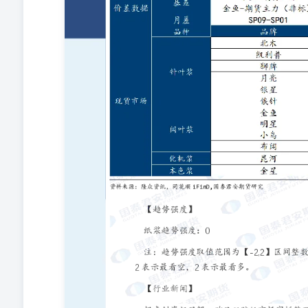
在任何情况下，本报告中的信息或所表述的意见均不构成
构不承诺投资者一定获利，不与投资者分享投资收益，也
与此有关的其他损失负任何责任。投资者务必注意，其据
有风险，投资需谨慎。投资者不应将本报告作为作出投资
投资前，如有需要，投资者务必向专业人士咨询并谨慎决
和个人不得以任何形式翻版、复制、发表或引用。如征得
为“国泰君安期货研究”，提示使用本报告的风险，且不
个人或机构（以下简称“该个人或机构”）发送本报告，
者应自行联系该个人或机构以要求获悉更详细信息或进而
客户提供的投资建议，本公司、本公司员工或者关联机构
失承担任何责任。 除非另有说明，本报告中使用的所有
标、服务标记及标记，未经国君期货或商标所有权人的书
阅读正文之后的免责条款部分