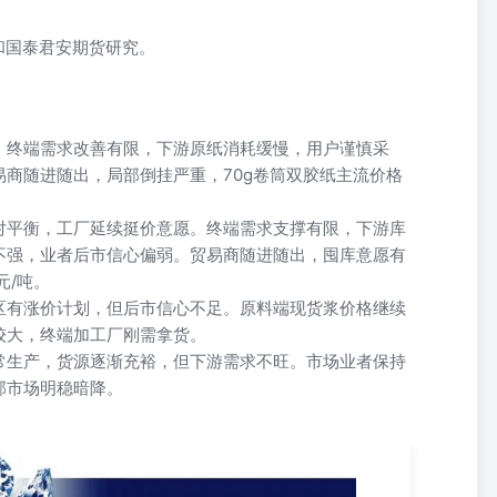
D和国泰君安期货研究。
，终端需求改善有限，下游原纸消耗缓慢，用户谨慎采
商随进随出，局部倒挂严重，70g卷筒双胶纸主流价格
对平衡，工厂延续挺价意愿。终端需求支撑有限，下游库
不强，业者后市信心偏弱。贸易商随进随出，囤库意愿有
元/吨。
区有涨价计划，但后市信心不足。原料端现货浆价格继续
较大，终端加工厂刚需拿货。
常生产，货源逐渐充裕，但下游需求不旺。市场业者保持
部市场明稳暗降。
资咨询从业资格号：Z0002332gaolinlin@gtjas.com 泰 君【基
众资讯，同花顺iFinD,国泰君安期货研究 【趋势强度】 纸浆趋势强