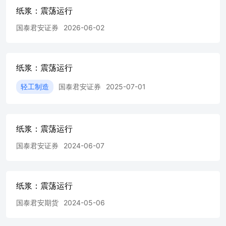
仍较大，终端加工厂刚需拿货。 白卡纸市场行情延续稳中
纸浆：震荡运行
下行，河南地区纸厂今日继续下调白卡纸出厂价格50-100
元/吨。受个别纸厂持续降价影响，白卡纸市场看跌心态加
国泰君安证券
2026-06-02
重，近日跌势扩散，其他品牌白卡纸部分市场高价亦出现回
落。 国泰君安期货有限公司（以下简称“本公司”）具有中
国证监会核准的期货投资咨询业务资格（证监许可
[2011]1449号）。 本报告的观点和信息仅供本公司的专业投
纸浆：震荡运行
资者参考，无意针对或打算违反任何地区、国家、城市或其
轻工制造
国泰君安证券
2025-07-01
它法律管辖区域内的法律法规。本报告难以设置访问权限，
若给您造成不便，敬请谅解。若您并非国泰君安期货客户中
的专业投资者，请勿阅读、订阅或接收任何相关信息。本报
告不构成具体业务的推介，亦不应被视为任何投资、法律、
纸浆：震荡运行
会计或税务建议，且本公司不会因接收人收到本报告而视其
为本公司的当然客户。请您根据自身的风险承受能力自行作
国泰君安证券
2024-06-07
出投资决定并自主承担投资风险，不应凭借本内容进行具体
操作。 分析师声明 作者具有中国期货业协会授予的期货投
资咨询执业资格或相当的专业胜任能力，力求报告内容独
立、客观、公正。本报告仅反映作者的不同设想、见解及分
纸浆：震荡运行
析方法。本报告所载的观点并不代表本公司或任何其附属或
国泰君安期货
2024-05-06
联营公司的立场，特此声明。 免责声明 本报告的信息来源
于已公开的资料，但本公司对该等信息的准确性、完整性或
可靠性不作任何保证。本报告所载的资料、意见及推测仅反