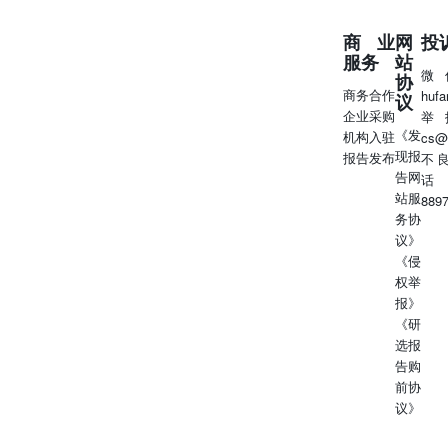
商业
网
投
服务
站
微
协
商务合作
huf
议
企业采购
举
《发
机构入驻
cs@
现报
报告发布
不
告网
话
站服
889
务协
议》
《侵
权举
报》
《研
选报
告购
前协
议》