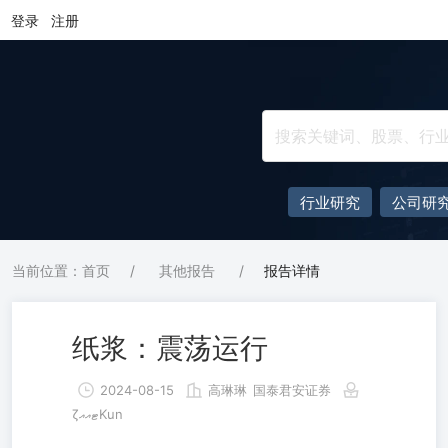
登录
注册
行业研究
公司研
当前位置：首页
/
其他报告
/
报告详情
纸浆：震荡运行
2024-08-15
高琳琳
国泰君安证券
ζޓއއKun