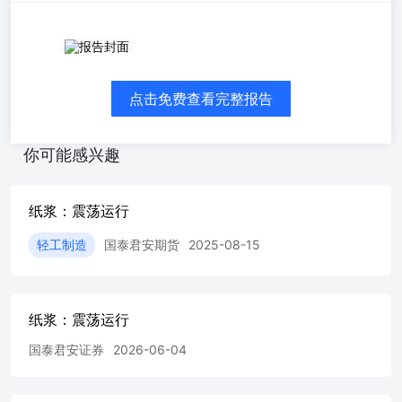
期货研究 商2024年08月15日 品 研究 纸浆：震荡运行 国高
琳琳投资咨询从业资格号：Z0002332gaolinlin@gtjas.com
泰 君【基本面跟踪】 安 期表1：基本面数据 货研究所 资料
点击免费查看完整报告
来源：隆众资讯，同花顺iFinD,国泰君安期货研究 【趋势强
度】 纸浆趋势强度：0 注：趋势强度取值范围为【-2,2】区
间整数。强弱程度分类如下：弱、偏弱、中性、偏强、
你可能感兴趣
强，-2表示最看空，2表示最看多。 【行业新闻】 据隆众资
讯了解，双胶纸市场偏弱整理，交投情况清淡。供应端压力
较大，终端需求改善有限， 供需博弈加剧，业者对后市信
纸浆：震荡运行
心不足，用户刚需补入为主，部分工厂走货速度缓慢，库存
压力增大。贸易商多随进随出，囤库意愿有限，区域倒挂情
轻工制造
国泰君安期货
2025-08-15
况严重，70g卷筒双胶纸主流市场价格在5000-5400元/吨。
铜版纸行业供需格局相对平衡，多数工厂持挺价意愿。终端
需求支撑一般，用户采买积极性不高，刚需散单为主，贸易
商多随进随出，局部仍存在以价换量行为，主流品牌平张铜
纸浆：震荡运行
版纸价格区间在5500-5900元/吨。 生活用纸市场弱稳整理，
国泰君安证券
2026-06-04
低价听闻较多，头部纸企部分地区有后期涨价计划，但是针
对于当下的交投情况，业者后市信心不足；原料端现货浆价
格震荡走低，成本支撑因素不强，纸企出货受阻，库存压力