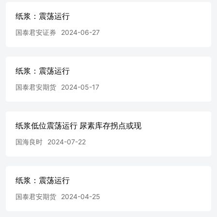
映本公司于发布本报告当日的判断，本报告所指的期货标的
纸浆：震荡运行
的价格可升可跌，过往表现不应作为日后的表现依据。在不
同时期，或因使用不同假设和标准，采用不同观点和分析方
国泰君安证券
2024-06-27
法，本公司可发出与本报告所载资料、意见及推测不一致的
报告，对此本公司可不发出特别通知。本公司不保证本报告
所含信息保持在最新状态。同时，本公司对本报告所含信息
纸浆：震荡运行
可在不发出通知的情形下做出修改，投资者应当自行关注相
应的更新或修改。 本报告中所指的研究服务可能不适合个
国泰君安期货
2024-05-17
别客户，不构成客户私人咨询建议，客户应考虑本报告中的
任何意见或建议是否符合其特定状况。在任何情况下，本报
告中的信息或所表述的意见均不构成对任何人的投资建议。
在任何情况下，本公司、本公司员工或者关联机构不承诺投
纸浆低位震荡运行 尿素库存拐点或现
资者一定获利，不与投资者分享投资收益，也不对任何人因
使用本报告中的任何内容所引致的任何直接或间接损失或与
国海良时
2024-07-22
此有关的其他损失负任何责任。投资者务必注意，其据此做
出的任何投资决策与本公司、本公司员工或者关联机构无
关。市场有风险，投资需谨慎。投资者不应将本报告作为作
纸浆：震荡运行
出投资决策的唯一参考因素，亦不应认为本报告可以取代自
己的判断。在决定投资前，如有需要，投资者务必向专业人
国泰君安期货
2024-04-25
士咨询并谨慎决策。 版权声明 本报告版权仅为本公司所
有，未经书面许可，任何机构和个人不得以任何形式翻版、