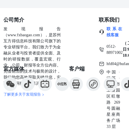
复制、发表或引用。如征得本公司同意进行引用、刊发的，
需在允许的范围内使用，并注明出处为“国泰君安期货研
究”，提示使用本报告的风险，且不得对本报告进行任何有
公司简介
联系我们
悖原意的引用、删节和修改。若本公司以外的其他个人或机
构（以下简称“该个人或机构”）发送本报告，则由该个人或
发现报告
联系在
机构独自为此发送行为负责。通过此途径获得本报告的投资
（www.fxbaogao.com），是苏州
线客服
者应自行联系该个人或机构以要求获悉更详细信息或进而交
互方得信息科技有限公司旗下的
（
易本报告中提及的期货品种。本报告不构成本公司向该个人
0512-
专业研报平台。我们致力于为金
日9
或机构之客户提供的投资建议，本公司、本公司员工或者关
88971002
融从业者与投资者提供全面、及
18
联机构亦不为该个人或机构之客户因使用本报告或报告所载
时的研报数据，覆盖宏观、行
内容引起的任何损失承担任何责任。 除非另有说明，本报
hfd04@hufan
业、公司、财报等全方位内容。
官方媒体
客户端
告中使用的所有商标、服务标记及标记均为国君期货所有或
凭借前沿的技术与极简的设计，
中国 ·
经合法授权被许可使用 的商标、服务标记及标记，未经国
我们助您高效获取关键信息，实
江苏 ·
君期货或商标所有权人的书面许可，任何单位或个人不得使
现深度洞察与精准决策。
苏州市
用该商标、服务标记及标记。 请务必阅读正文之后的免责
工业园
了解更多关于发现报告 >
条款部分
区旺墩
路269
号圆融
星座商
务广场
33 层