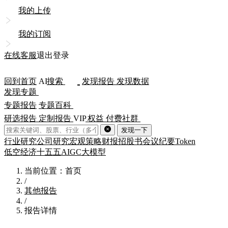
我的上传
我的订阅
在线客服
退出登录
回到首页
AI
搜索
发现报告
发现数据
发现专题
专题报告
专题百科
研选报告
定制报告
VIP
权益
付费社群
发现一下
行业研究
公司研究
宏观策略
财报
招股书
会议纪要
Token
低空经济
十五五
AIGC
大模型
当前位置：首页
/
其他报告
/
报告详情