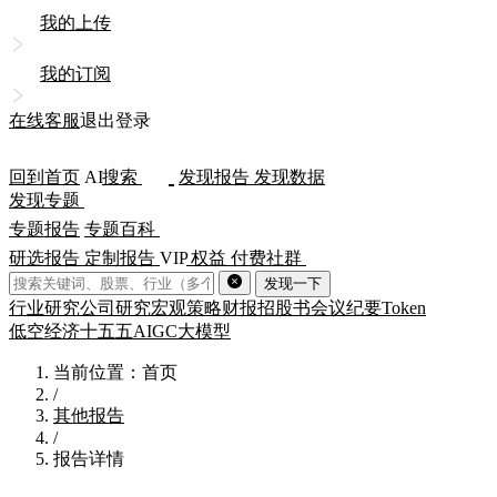
我的上传
我的订阅
在线客服
退出登录
回到首页
AI
搜索
发现报告
发现数据
发现专题
专题报告
专题百科
研选报告
定制报告
VIP
权益
付费社群
发现一下
行业研究
公司研究
宏观策略
财报
招股书
会议纪要
Token
低空经济
十五五
AIGC
大模型
当前位置：首页
/
其他报告
/
报告详情