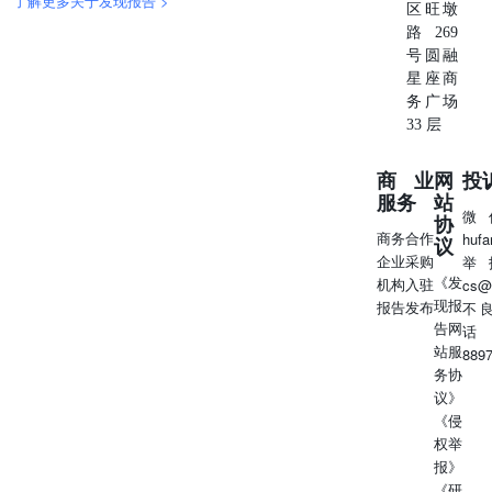
了解更多关于发现报告 >
区旺墩
路269
号圆融
星座商
务广场
33 层
商业
网
投
服务
站
微
协
商务合作
huf
议
企业采购
举
《发
机构入驻
cs@
现报
报告发布
不
告网
话
站服
889
务协
议》
《侵
权举
报》
《研