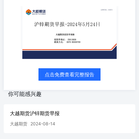
大越期货投资咨询部 投资咨询证：Z0013626联系方式：
0575-85226759 指标体系 沪锌: 1、基本面：外媒5月5日消
息：国际铅锌研究组织(ILZSG)的数据显示，2月份全球锌
市场过剩量从1月份的12,300吨扩大至40,100吨。今年前两
个月，全球供应过剩5.3万吨，而去年同期供应短缺8000
吨；偏空。2、基差：现货24245，基差-100；中性。 3、库
存：5月23日LME锌库存较上日增加0吨至257625吨，5月23
日上期所锌库存仓单较上日增加2942吨至85198吨；偏空。
4、盘面：昨日沪锌震荡下跌走势，收20日均线之上,20日均
线向上；偏多。5、主力持仓：主力净空头，空减；偏空。
点击免费查看完整报告
6、预期：LME库存仓单保持高位；上期所仓单再次增加；
沪锌ZN2407：观 望为主。 5月23日期货交易所锌期货行情
数据来源：SHFE 5月23日国内主要现货市场行情 全国主要
你可能感兴趣
市场锌锭库存统计（2023/4/25-2023/5/23） 数据来源：
mysteel 5月23日期货交易所锌仓单报告 5月23日LME锌库存
分布情况及统计 5月23日全国主要城市锌精矿价格汇总 5月
大越期货沪锌期货早报
23日全国市场锌锭冶炼厂价格行情 Mymetal:2024年4月精炼
锌产量调查统计 数据来源：mysteel 5月23日锌精矿加工费
大越期货
2024-08-14
行情 数据来源：mysteel 5月23日上海期货交易所会员锌成
交及持仓排名表 短期观点 •上一交易日沪锌震荡下跌走势，