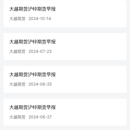
收阴线，成交量萎缩，持仓上多空都增仓，空头增加稍多，
总体为缩量下跌，价格下跌多头缓慢入场，同时空头也表示
大越期货沪锌期货早报
观望态度，那么行情短期或将震荡盘整。技术上看，价格收
大越期货
2024-10-14
长期系统之上，均线支撑增强；短期指标KDJ下降，强势区
域运行，缓解超买；趋势指标上升，多头力量下降，空头力
量上升，多头力量占优势缩小。操作建议，ZN2407：观望
为主。 THANKS! 免责声明 本报告的著作权属于大越期货
大越期货沪锌期货早报
股份有限公司。未经大越期货股份有限公司书面授权，任何
人不得更改或以任何方式发送、翻版、复制或传播此报告的
大越期货
2024-07-23
全部或部分材料、内容。如引用、刊发，须注明出处为大越
期货股份有限公司，且不得对本报告进行有悖原意的引用、
删节和修改。本报告基于大越期货股份有限公司及其研究人
大越期货沪锌期货早报
员认为可信的公开资料或实地调研资料，仅反映本报告作者
的不同设想、见解及分析方法，但大越期货股份有限公司对
大越期货
2024-06-25
这些信息的准确性和完整性均不作任何保证，且大越期货股
份有限公司不保证所这些信息不会发生任何变更。本报告中
的信息以及所表达意见，仅作参考之用，不构成任何投资、
法律、会计或税务的最终操作建议，大越期货股份有限公司
大越期货沪锌期货早报
不就报告中的内容对最终操作建议做出任何担保，投资者根
据本报告作出的任何投资决策与大越期货股份有限公司及本
大越期货
2024-06-27
报告作者无关