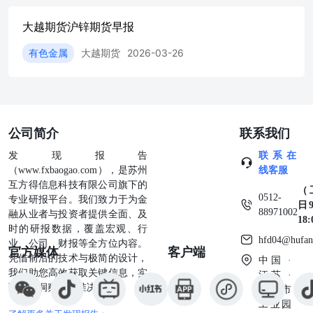
大越期货沪锌期货早报
有色金属
大越期货
2026-03-26
公司简介
联系我们
发现报告
联系在
（www.fxbaogao.com），是苏州
线客服
互方得信息科技有限公司旗下的
（
0512-
专业研报平台。我们致力于为金
日9
88971002
融从业者与投资者提供全面、及
18
时的研报数据，覆盖宏观、行
hfd04@hufan
业、公司、财报等全方位内容。
官方媒体
客户端
凭借前沿的技术与极简的设计，
中国 ·
我们助您高效获取关键信息，实
江苏 ·
现深度洞察与精准决策。
苏州市
工业园