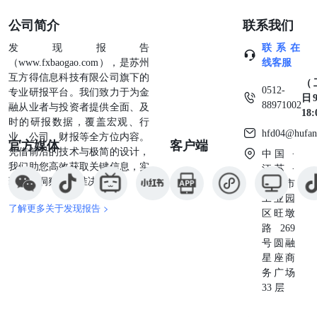
公司简介
联系我们
发现报告
联系在
（www.fxbaogao.com），是苏州
线客服
互方得信息科技有限公司旗下的
（
0512-
专业研报平台。我们致力于为金
日9
88971002
融从业者与投资者提供全面、及
18
时的研报数据，覆盖宏观、行
hfd04@hufan
业、公司、财报等全方位内容。
官方媒体
客户端
凭借前沿的技术与极简的设计，
中国 ·
我们助您高效获取关键信息，实
江苏 ·
现深度洞察与精准决策。
苏州市
工业园
了解更多关于发现报告 >
区旺墩
路269
号圆融
星座商
务广场
33 层