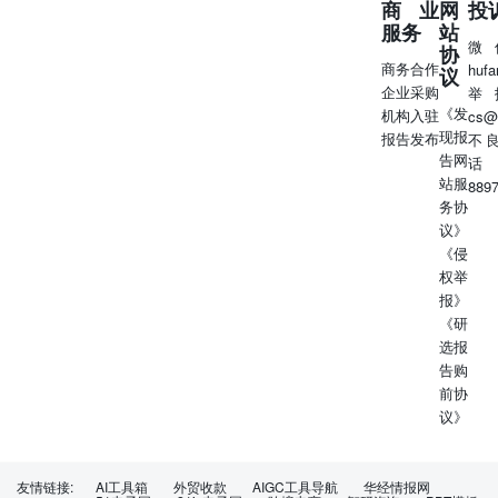
商业
网
投
服务
站
微
协
商务合作
huf
议
企业采购
举
《发
机构入驻
cs@
现报
报告发布
不
告网
话
站服
889
务协
议》
《侵
权举
报》
《研
选报
告购
前协
议》
友情链接:
AI工具箱
外贸收款
AIGC工具导航
华经情报网