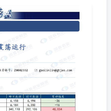
【基本面跟踪】 安 期表1：基本面数据 货研究所 高琳琳投资咨询从业资格
研究 资料来源：隆众资讯，国泰君安期货研究 【趋势强度】 纸浆趋势强度：0 注：趋势
弱、偏弱、中性、偏强、强，-2表示最看空，2表示最看多。 【观点及
游纸厂原纸行业盈利情况改善欠佳，因此对于 期货研究 提涨后浆价接
报盘随针叶浆报盘上扬，业者普遍低价惜售，但高价成交亦受阻。 纸
价格预期继续看涨，国内主力合约积极上涨，现货市场可外售货源紧
原纸厂家需求延续刚需为主，部分原纸厂家终端订单跟进有限，对高价
内震荡运行。 期货研究 本公司具有中国证监会核准的期货交易咨询业
资者参考。本内容难以设置访问权限，若给您造成不便，敬请谅解。若
阅或接收任何相关信息。本内容不构成具体业务或产品的推介，亦不应
承受能力自行做出投资决定并自主承担投资风险，不应凭借本内容进行
的期货投资咨询执业资格或相当的专业胜任能力，保证报告所采用的数据
清晰准确地反映了作者的研究观点，力求独立、客观和公正，结论不受
告的信息来源于已公开的资料，本公司对该等信息的准确性、完整性或可
映本公司于发布本报告当日的判断，本报告所指的期货标的的价格可升
本公司可发出与本报告所载资料、意见及推测不一致的报告。本公司不
报告所含信息可在不发出通知的情形下做出修改，投资者应当自行关注
合个别客户，不构成客户私人咨询建议。在任何情况下，本报告中的信
情况下，本公司、本公司员工或者关联机构不承诺投资者一定获利，不
任何内容所引致的任何损失负任何责任。投资者务必注意，其据此做出