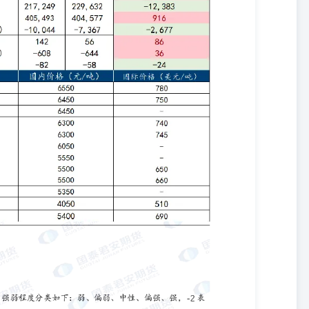
。 市场有风险，投资需谨慎。投资者不应将本报告作为做出投资决策
。在决定投资前，如有需要，投资者务必向专业人士咨询并谨慎决策。
任何机构和个人不得以任何形式翻版、复制、发表或引用。如征得本公
明出处为“国泰君安期货研究”，且不得对本报告进行任何有悖原意的引
该机构”）发送本报告，则由该机构独自为此发送行为负责。通过此途
细信息或进而交易本报告中提及的期货品种。本报告不构成本公司向该
联机构亦不为该机构之客户因使用本报告或报告所载内容引起的任何损