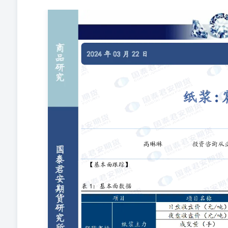
商 品2024年03月22日 研究 纸浆:震荡运行 国泰 君
号：Z0002332gaolinlin@gtjas.com 期货
强度取值范围为【-2,2】区间整数。强弱程度分类如下：
建议】 进口针叶浆现货市场价格随行就市提涨，但目前下
受度不高，整体浆市成交略显僵持。进口阔叶浆现货市场
浆供应端支撑市场，国际浆厂因不可抗力停机减产，外盘
张，业者报盘延续清淡为主，市场交投情绪欠佳。需求端
原纸浆采购积极性欠佳，有限支撑纸浆市场走势，预计日
务资格 本内容的观点和信息仅供国泰君安期货的专业投
您并非国泰君安期货客户中的专业投资者，请勿阅读、订
被视为相应金融衍生品的投资建议。请您根据自身的风险
具体操作。 分析师声明 作者具有中国期货业协会授予
均来自合规渠道，分析逻辑基于作者的职业理解，本报告
任何第三方的授意或影响，特此声明。 免责声明 本报
靠性不作任何保证。本报告所载的资料、意见及推测仅反
可跌，过往表现不应作为日后的表现依据。在不同时期，
保证本报告所含信息保持在最新状态。同时，本公司对本
相应的更新或修改。 本报告中所指的研究服务可能不适
息或所表述的意见均不构成对任何人的投资建议。在任何
与投资者分享投资收益，也不对任何人因使用本报告中的