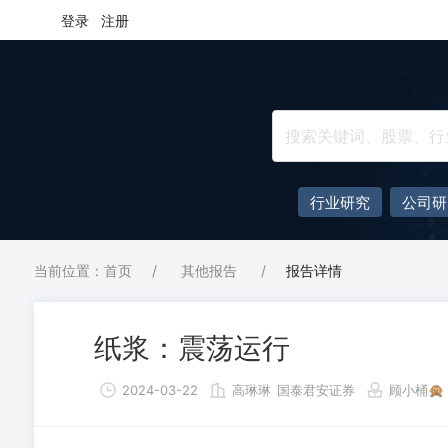
登录
注册
行业研究
公司研
当前位置：首页
/
其他报告
/
报告详情
纸浆：震荡运行
2024-03-22
高琳琳
国泰君安证券
顾小桶🙊