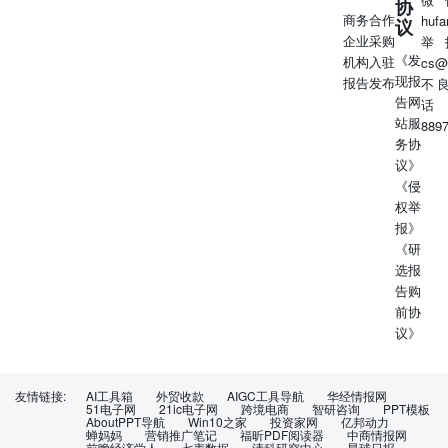
协
商务合作
huf
议
企业采购
举
《发
机构入驻
cs@
现报
报告发布
不
告网
话
站服
889
务协
议》
《侵
权举
报》
《研
选报
告购
前协
议》
友情链接:
AI工具箱
外贸收款
AIGC工具导航
华经情报网
51电子网
21ic电子网
跨境电商
智研咨询
PPT模板
AboutPPT导航
Win10之家
投资家网
亿邦动力
蝉妈妈
营销推广笔记
福昕PDF阅读器
中商情报网
前瞻经济学人
七麦数据
清科研究中心
星球日报