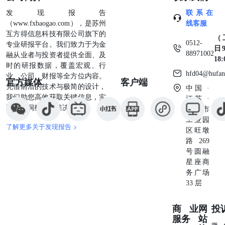
发现报告
联系在
（www.fxbaogao.com），是苏州
线客服
互方得信息科技有限公司旗下的
（
0512-
专业研报平台。我们致力于为金
日9
88971002
融从业者与投资者提供全面、及
18
时的研报数据，覆盖宏观、行
hfd04@hufan
业、公司、财报等全方位内容。
官方媒体
客户端
凭借前沿的技术与极简的设计，
中国 ·
我们助您高效获取关键信息，实
江苏 ·
现深度洞察与精准决策。
苏州市
工业园
了解更多关于发现报告 >
区旺墩
路269
号圆融
星座商
务广场
33 层
商业
网
投
服务
站
微