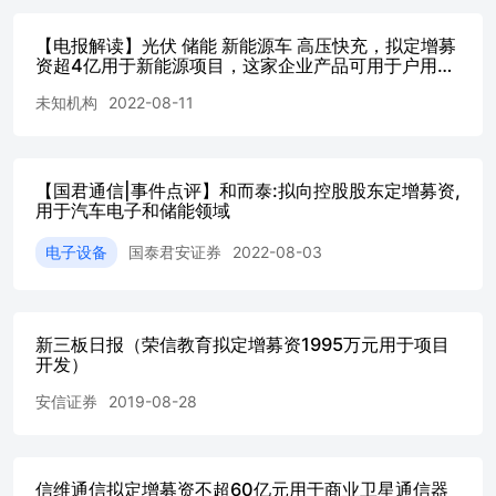
号处理器AI-ISP，顺应当下AIGC应用快速兴起的大趋势，
将广泛应用于人工智能、智能驾驶、图像处理等下游领域，
【电报解读】光伏 储能 新能源车 高压快充，拟定增募
同时致力于打造完善的应用软件生态系统，进一步增强市场
资超4亿用于新能源项目，这家企业产品可用于户用光
应用领域的产品竞争力，丰富技术矩阵，打造新的利润增长
伏和储能系统等多种场景，氢燃料电池产品功率可覆盖
点。 资料来源：Wind，华鑫证券研究 相关研究 ▌核心技术
未知机构
2022-08-11
30KW-300KW
积累保障项目顺利实现，有望提升我国芯片自给能力 公司
已积累芯片定制技术和半导体IP技术等核心技术，并形成了
一系列面向特定应用领域的先进平台化解决方案和IP子系
统/平台。在一站式芯片定制服务方面，公司拥有从先进
【国君通信|事件点评】和而泰:拟向控股股东定增募资,
用于汽车电子和储能领域
5nm FinFET、22nm FD-SOI到传统250nm CMOS制程的设计
能力，已拥有14nm/10nm/7nm/5nm FinFET和28nm/22nm
电子设备
国泰君安证券
2022-08-03
FD-SOI工艺节点芯片的成功流片经验。在半导体IP技术方
面，公司已拥有用于集成电路设计的GPU IP、NPU IP、
VPU IP、DSP IP、ISP IP、显示处理器IP六类处理器IP，以
及1,500多个数模混合IP和射频IP。各类IP已广泛应用于人
新三板日报（荣信教育拟定增募资1995万元用于项目
工智 能、汽车电子、云服务等领域。公司拥有深厚的核心
开发）
技术积累、丰富的研发经验和扎实的研发实力，为项目顺利
实现提供坚实的技术保障 我国半导体产业目前在先进计
安信证券
2019-08-28
算、超算、半导体设备等领域的发展受到海外供给限制，难
以满足下游市场对芯片的设计、制造和制程工艺等方面的需
求。据IBS数据，2022年我国半导体自给率为25.6%。
信维通信拟定增募资不超60亿元用于商业卫星通信器
Chiplet技术目前处于尚处于起步阶段，公司通过此次项目发