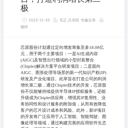
极
2023-12-26
毛正,吕卓阳
华鑫证券
嗯哼
芯原股份计划通过定向增发筹集至多18.08亿
元，用于两个主要项目：一是AI生成内容
(AIGC)及智慧出行领域的小型封装整合
(Chiplet)解决方案平台研发项目；二是面向
AIGC、图形处理等场景的新一代知识产权(IP)
研发及产业化项目。此举旨在打造公司的利润
增长第二极，通过Chiplet技术的开发，芯原股
份不仅能够持续提供半导体IP授权服务，还能
升级成为Chiplet供应商，增强其IP复用性、业
务协同性和设计服务的附加值，从而有效降低
客户的芯片设计成本和风险。此外，新IP项目
的开发将广泛应用于人工智能、智能驾驶、图
像处理等领域，通过构建完善的应用软件生态