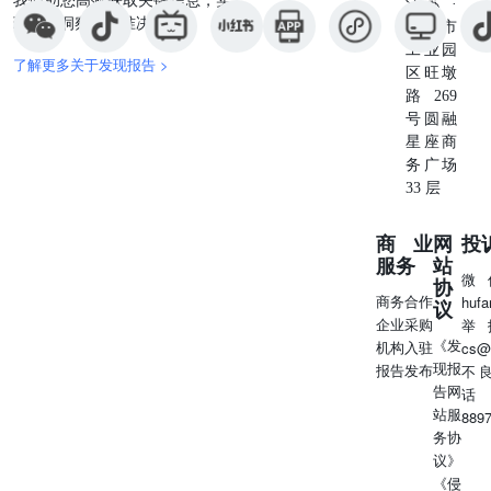
我们助您高效获取关键信息，实
中的信息和意见进行独立评估，并应同时结合各自的投资目
江苏 ·
现深度洞察与精准决策。
的、财务状况和特定需求，必要时就财务、法律、商业、税
苏州市
收等方面咨询专业顾问的意见。对依据或者使用本报告所造
工业园
了解更多关于发现报告 >
成的一切后果，华鑫证券及/或其关联人员均不承担任何法
区旺墩
律责任。本公司或关联机构可能会持有报告中所提到的公司
路269
所发行的证券头寸并进行交易，还可能为这些公司提供或争
号圆融
取提供投资银行、财务顾问或者金融产品等服务。本公司在
星座商
知晓范围内依法合规地履行披露。 本报告中的资料、意
务广场
见、预测均只反映报告初次发布时的判断，可能会随时调
33 层
整。该等意见、评估及预测无需通知即可随时更改。在不同
时期，华鑫证券可能会发出与本报告所载意见、评估及预测
商业
网
投
不一致的研究报告。华鑫证券没有将此意见及建议向报告所
服务
站
微
有接收者进行更新的义务。 本报告版权仅为华鑫证券所
协
商务合作
huf
有，未经华鑫证券书面授权，任何机构和个人不得以任何形
议
企业采购
举
式刊载、翻版、复制、发布、转发或引用本报告的任何部
《发
机构入驻
cs@
分。若华鑫证券以外的机构向其客户发放本报告，则由该机
现报
报告发布
不
构独自为此发送行为负责，华鑫证券对此等行为不承担任何
告网
话
责任。本报告同时不构成华鑫证券向发送本报告的机构之客
站服
889
户提供的投资建议。如未经华鑫证券授权，私自转载或者转
务协
发本报告，所引起的一切后果及法律责任由私自转载或转发
议》
者承担。华鑫证券将保留随时追究其法律责任的权利。请投
《侵
资者慎重使用未经授权刊载或者转发的华鑫证券研究报告。