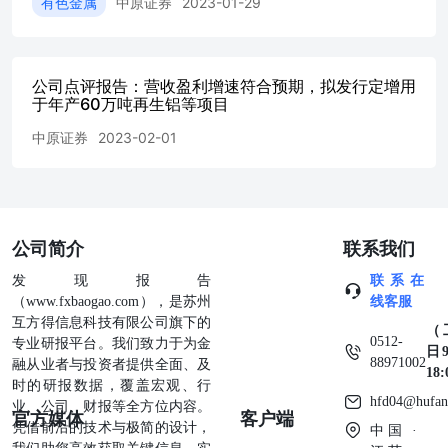
有色金属
中原证券
2023-01-29
析师承诺 本报告署名分析师具有中国证券业协会授予的证
券投资咨询执业资格并注册为证券分析师，以勤勉的职业态
度，独立、客观地出具本报告。本报告清晰准确地反映了本
人的研究观点。本人不曾因，不因，也将不会因本报告中的
公司点评报告：营收盈利增速符合预期，拟发行定增用
具体推荐意见或观点而直接或间接收到任何形式的补偿。
于年产60万吨再生铝等项目
证券投资评级说明 以报告日后的12个月内，预测个股或行
业指数相对于相关证券市场主要指数的涨跌幅为标准。 相
中原证券
2023-02-01
关证券市场代表性指数说明：A股市场以沪深300指数为基
准；新三板市场以三板成指（针对协议转让标的）或三板做
市指数（针对做市转让标的）为基 准；香港市场以恒生指
数为基准；美国市场以道琼斯指数为基准。 免责条款 ▌ 华
鑫证券有限责任公司（以下简称“华鑫证券”）具有中国证监
公司简介
联系我们
会核准的证券投资咨询业务资格。本报告由华鑫证券制作，
发现报告
联系在
仅供华鑫证券的客户使用。本公司不会因接收人收到本报告
（www.fxbaogao.com），是苏州
线客服
而视其为客户。 本报告中的信息均来源于公开资料，华鑫
互方得信息科技有限公司旗下的
证券研究部门及相关研究人员力求准确可靠，但对这些信息
（
0512-
专业研报平台。我们致力于为金
的准确性及完整性不作任何保证。我们已力求报告内容客
日9
88971002
融从业者与投资者提供全面、及
观、公正，但报告中的信息与所表达的观点不构成所述证券
18
时的研报数据，覆盖宏观、行
买卖的出价或询价的依据，该等信息、意见并未考虑到获取
hfd04@hufan
业、公司、财报等全方位内容。
本报告人员的具体投资目的、财务状况以及特定需求，在任
官方媒体
客户端
凭借前沿的技术与极简的设计，
何时候均不构成对任何人的个人推荐。投资者应当对本报告
中国 ·