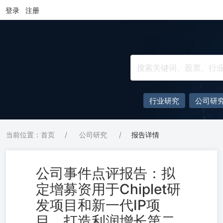
登录
注册
行业研究
公司研
当前位置：首页
/
公司研究
/
报告详情
公司事件点评报告：拟
定增募资用于Chiplet研
发项目和新一代IP项
目，打造利润增长第二