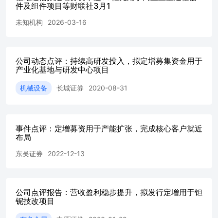
件及组件项目等财联社3月1
展Chiplet技术有助于解决我国半导体产业“卡脖子”问题，缩
小我国芯片企业与境外龙头厂商发展高性能芯片产品方面的
未知机构
2026-03-16
差距，加强我国芯片自给率。 ▌盈利预测 基于审慎性考
虑，暂不考虑增发对公司业绩及股本的影响，预测公司
2023-2025年收入分别为25.64、32.31、39.66亿元，EPS分别
为-0.09、0.06、0.16元，我们看好公司的业务布局，首次覆
公司动态点评：持续高研发投入，拟定增募集资金用于
产业化基地与研发中心项目
盖，给予“增持”评级。 ▌风险提示 技术迭代升级风险，研
发失败风险，技术授权风险，贸易摩擦风险，增发进展不及
机械设备
长城证券
2020-08-31
预期风险等。 电子组介绍 ▌ 毛正：复旦大学材料学硕士，
三年美国半导体上市公司工作经验，曾参与全球领先半导体
厂商先进制程项目，五年商品证券投研经验，2018-2020年
就职于国元证券研究所担任电子行业分析师，内核组科技行
事件点评：定增募资用于产能扩张，完成核心客户就近
业专家；2020-2021年就职于新时代证券研究所担任电子行
布局
业首席分析师，iFind 2020行业最具人气分析师，东方财富
2021最佳分析师第二名；东方财富2022最佳新锐分析师；
东吴证券
2022-12-13
2021年加入华鑫证券研究所担任电子行业首席分析师。 高
永豪：复旦大学物理学博士，曾先后就职于华为技术有限公
司，东方财富证券研究所，2023年加入华鑫证券研究所。
公司点评报告：营收盈利稳步提升，拟发行定增用于钽
吕卓阳：澳大利亚国立大学硕士，曾就职于方正证券，4年
铌技改项目
投研经验。2023年加入华鑫证券研究所，专注于半导体材
料、半导体显示、碳化硅、汽车电子等领域研究。 证券分