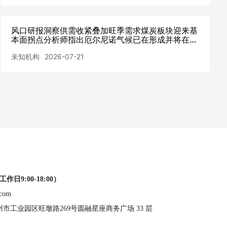
响
风口研报洞察供需收紧叠加旺季需求煤炭板块迎来基
本面拐点分析师指出厄尔尼诺气候已在形成并将在8
月进一步冲击后续动力煤需求超预期的概率正在加大
未知机构
2026-07-21
跌破年20260721
工作日9:00-18:00）
.com
 苏州市工业园区旺墩路269号圆融星座商务广场 33 层