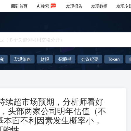
回到首页
AI
搜索
发现报告
发现数据
发现专
究
宏观策略
财报
招股书
会议纪要
Token
AIGC
大模型
持续超市场预期，分析师看好
整，头部两家公司明年估值（不
基本面不利因素发生概率小，
可能性