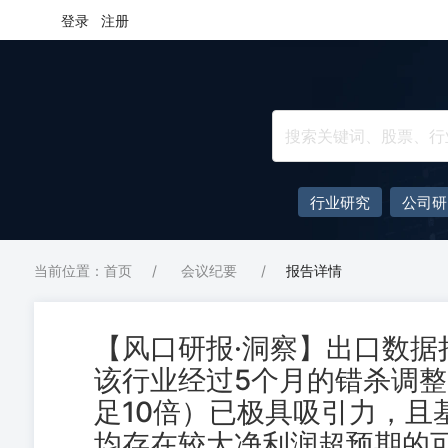
登录
注册
行业研究
公司研
当前位置：首页
/
会议纪要
/
报告详情
【风口研报·洞察】出口数据
该行业经过5个月的错杀调
足10倍）已极具吸引力，且
均存在较大净利润超预期的