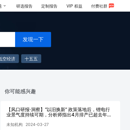
题
研选报告
定制报告
VIP
权益
付费社群
发现一下
低空经济
十五五
你可能感兴趣
【风口研报·洞察】“以旧换新” 政策落地后，锂电行
业景气度持续可期，分析师指出4月排产已超去年高
点下游销量存在超预期可能下半年盈利有望迎来拐
未知机构
2024-03-27
点，当前对应2024年PE不足15-20倍;美股软着陆影