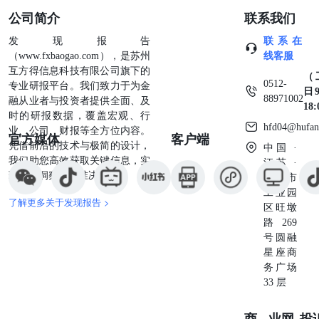
公司简介
联系我们
发现报告
联系在
（www.fxbaogao.com），是苏州
线客服
互方得信息科技有限公司旗下的
（
0512-
专业研报平台。我们致力于为金
日9
88971002
融从业者与投资者提供全面、及
18
时的研报数据，覆盖宏观、行
hfd04@hufan
业、公司、财报等全方位内容。
官方媒体
客户端
凭借前沿的技术与极简的设计，
中国 ·
我们助您高效获取关键信息，实
江苏 ·
现深度洞察与精准决策。
苏州市
工业园
了解更多关于发现报告 >
区旺墩
路269
号圆融
星座商
务广场
33 层
商业
网
投