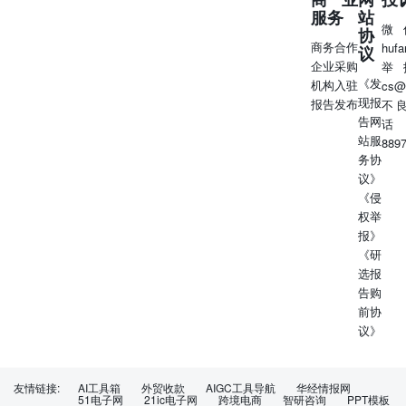
服务
站
微
协
商务合作
huf
议
企业采购
举
《发
机构入驻
cs@
现报
报告发布
不
告网
话
站服
889
务协
议》
《侵
权举
报》
《研
选报
告购
前协
议》
友情链接:
AI工具箱
外贸收款
AIGC工具导航
华经情报网
51电子网
21ic电子网
跨境电商
智研咨询
PPT模板