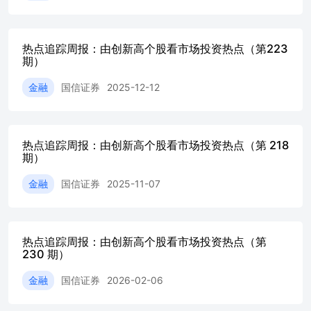
及占比（20231215）7 图7：平稳创新高股票筛选要素7 图
全景图（20231215）8 表1：本周平稳创新高股票列表（20231
市场新高趋势追踪 触及新高的个股、行业和板块可被视为市
热点追踪周报：由创新高个股看市场投资热点（第223
多的研究表明动量、趋势跟踪策略的有效性。本报告旨在定
期）
的个股及其分布，以追踪市场趋势、把握市场热点。 [George@
在接近52周最高价时其未来收益显著高于股价离52周最高价
金融
国信证券
2025-12-12
威廉·欧奈尔在其成长股选股体系CANSLIM中的字母L即是Le
买不断创新高的股票。马克·米勒维尼在《股票魔法师》中也
52周新高”的股票，同时也需要关注在股 市下跌中表现不错
点的股票。本报告中统一使用250日新高距离来表示创新高
热点追踪周报：由创新高个股看市场投资热点（第 218
期）
下： 250日新高距离=1−Closet ts_max(Close,250) Closet
ts_max(Close,250)为过去250个交易日收盘价的最大值。
金融
国信证券
2025-11-07
则250日新高距离为0；若最新收盘价较新高回落，则250日
回落幅度。 指数相对近250日新高距离 本周市场主要指数相对
数收盘价所处近250日分位点如下图 所示。截至2023年12月
成指、沪深300、中证500、中证1000、创业板指、科创50指
热点追踪周报：由创新高个股看市场投资热点（第
为13.33%、22.81%、20.46%、15.70%、15.74%、29.28%
230 期）
对250日新高距离及收盘价所处近250日分位点（20231215） 
信证券经济研究所整理 本周中信一级行业指数相对250日新
金融
国信证券
2026-02-06
处近250日分位点如 下图所示。截至2023年12月15日，煤
合、汽车行业指 数距离250日新高较近，距离分别为：1.58%、4.