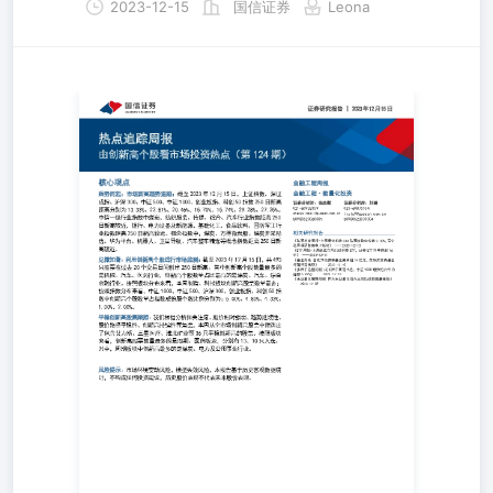
2023-12-15
国信证券
Leona
证券研究报告|2023年12月15日 热点追踪周报 由创新高个
124期） 核心观点金融工程周报 乘势而起：市场新高趋势追踪：
15日，上证指数、深证成指、沪深300、中证500、中证1000
指数250日新高距离分别为13.33%、22.81%、20.46%、15.70%
29.28%、27.25%。 中信一级行业指数中煤炭、纺织服装
指数距离250日新高较近，银行、电力设备及新能源、基础
军工行业指数距离250日新高较远。概念指数中，煤炭、万
选、华为平台、机器人、卫星导航、汽车整车精选等概念指数距
近。 见微知著：利用创新高个股进行市场监测：截至2023年12月
股票在过去20个交易日间创出250日新高。其中创新高个股
车、医药行业，创新高个股数量占比最高的是煤炭、汽车、
板块分布来看，本周制造、科技板块创新高股票数量最多；
中证1000、中证500、沪深300、创业板指、科创50指数中
成份股个数比例分别为：5.00%、4.80%、4.33%、1.00%、2
票跟踪：我们根据分析师关注度、股价相对强弱、趋势延续
性、创新高持续性等角度，本周从全市场创新高股票中筛选
星医疗、淮北矿业等36只平稳创新高的股票。按照板块来看