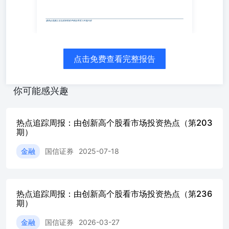
多的是周期、医药板块，分别有13、10只入选。其中，周期
是煤炭、电力及公用事业行业。 风险提示：市场环境变动风
本报告基于历史客观数据统计，不构成任何投资建议，历史
股价表现。 金融工程·数量化投资 证券分析师：张欣慰证券分析
60933159021-60875154
zhangxinwei1@guosen.com.cnliulu9@guosen.com.cnS09805200
点击免费查看完整报告
相关研究报告 《私募基金周报-上周量化趋势CTA私募收益中位
募调研聚焦电子板块》——2023-12-13 《ETF周报-上周新
证券ETF净申购超16亿》——2023-12-11 《基金周报-首批
你可能感兴趣
亿元，英华奖优秀基金 经理评选揭晓》——2023-12-10 《
子表现出色，中证1000增强组合年内 超额6.97%》——2023-1
周报-四大主动量化组合本周均战胜股基指数》 ——2023-12-
热点追踪周报：由创新高个股看市场投资热点（第203
后的免责声明及其项下所有内容 内容目录 乘势而起：市场新
期）
对近250日新高距离4 见微知著：利用创新高个股进行市场监
金融
国信证券
2025-07-18
新高个股概况6 平稳创新高股票跟踪7 平稳创新高股票筛选方
股票8 总结10 风险提示10 市场环境变动风险10 模型失效风
观数据统计，不构成任何投资建议10 历史股价表现不代表未来
目录 图1：指数相对250日新高距离及收盘价所处近250日分位点（
热点追踪周报：由创新高个股看市场投资热点（第236
2：中信一级行业指数相对250日新高距离及收盘价所处近25
期）
（20231215）5 图3：部分概念指数相对250日新高距离及收
点（20231215）5 图4：不同行业中创新高股票数量及占比（202
金融
国信证券
2026-03-27
同板块中创新高股票数量及占比（20231215）7 图6：不同