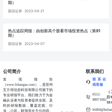
数中创新高个股数量分别有50、24、13、1、1只，数量占
期）
别为：5.00%、4.80%、4.33%、1.00%、2.00%。 1参考
国信证券
2023-04-21
法师》[M]电子工业出版社2015 图5：不同板块中创新高股
（20231215）图6：不同指数中创新高股票数量及占比（2023
Wind，国信证券经济研究所整理资料来源：Wind，国信证券
创新高股票跟踪 平稳创新高股票筛选方法 除了截面上的动
热点追踪周报：由创新高个股看市场投资热点（第91
注动量的时间序列特点。[TuranGBali、Nusret等人@201
期）
期出现极端收益的股票）的表现，发现遵循平滑价格路径的
循跳跃价格路径的高动量股收益更高。[Da,Gurun等人@201
国信证券
2023-04-07
反应不足的“温水煮青蛙”效应，同样证实了平滑的动量得到
的动量效应更强大。 我们通过分析师关注度、股价相对强弱
创新高连续性等角度在上述过去20个交易日创出过250日新
稳创新高股票。具体筛选条件如下： 分析师关注度：过去3
的分析师研报不少于5份 股价相对强弱：过去250日涨跌幅位
公司简介
联系我们
价平稳性：在满足上述条件的股票池内，用以下两个指标综
发现报告
联系在
50%的股票 价格路径平滑性：股价位移路程比 过去120日
（www.fxbaogao.com），是苏州
线客服
120日日涨跌幅绝对值加总 创新高持续性：过去120日的25
互方得信息科技有限公司旗下的
列上的均值 趋势延续性：过去5日的250日新高距离在时间
（
0512-
专业研报平台。我们致力于为金
靠前的50只。 图7：平稳创新高股票筛选要素 资料来源：Wi
日9
88971002
融从业者与投资者提供全面、及
究所整理 本周平稳创新高股票 按照上文筛选方法选出了艾
18
时的研报数据，覆盖宏观、行
矿业等36只平稳创新高的股票。按照板块来看，创新高股票
hfd04@hufan
业、公司、财报等全方位内容。
医药板块，分别有13、10只入选。其中，周期板块中创新高