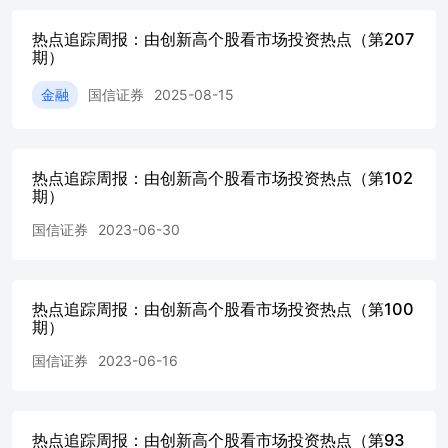
17.24%、7.61%； 银行、电力设备及新能源、基础化工、
业指数距离250日新高较远。 图2：中信一级行业指数相对25
热点追踪周报：由创新高个股看市场投资热点（第207
所处近250日分位点（20231215） 资料来源：Wind，国信
期）
周部分概念指数相对250日新高距离及指数收盘价所处近250
金融
国信证券
2025-08-15
示。截至2023年12月15日，煤炭、万得微盘股、煤炭开采精
人、卫星导航、汽车整车精选等概念指数距离250日新高较近
数相对250日新高距离及收盘价所处近250日分位点（2023121
Wind，国信证券经济研究所整理 见微知著：利用创新高个股
热点追踪周报：由创新高个股看市场投资热点（第102
米勒维尼在《股票魔法师》提出每个牛市都是有一些领头羊
期）
低谷中挣扎的时候，这些领头羊已经开始不断创新高。很多
业中率先开始上涨，由行业带动整个市场进入上涨周期。通
国信证券
2023-06-30
的“领头羊”股票可以见微知著，感知行业和市场动向1。 不
概况 我们在上市满15个月的股票池内，筛选出过去20个交易日
股票。截至2023年12月15日，共493只股票在过去20个交易
其中创新高个股数量最多的是机械、汽车、医药行业，分别有65
热点追踪周报：由创新高个股看市场投资热点（第100
期）
新高个股数量占比最高的是煤炭、汽车、综合金融行业，占比分别
27.27%、18.18%。 图4：不同行业中创新高股票数量及占比（2
国信证券
2023-06-16
源：Wind，国信证券经济研究所整理 按照板块分布来看，
期、医药、消费、大金融板块创新高股票分别有182、111、108
数量占板块股票数量比例分别为：13.33%、8.78%、10.27%、9
4.26%。按照指数分布来看，中证1000、中证500、沪深300
热点追踪周报：由创新高个股看市场投资热点（第93