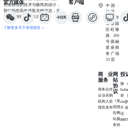
官方媒体
客户端
凭借前沿的技术与极简的设计，
及公用事业行业。 图8：本周平稳创新高股票全景图（202312
中国 ·
我们助您高效获取关键信息，实
业 天坛生物 天士力医药 艾力斯 派林生物 兴齐眼药 九典制药
江苏 ·
现深度洞察与精准决策。
600流通市值(亿元) 500 70流通市值(亿元) 学大教育 消费 60 50 400
苏州市
20 100 0 020406080100120 10 0PE(TTM) 01020304050
工业园
了解更多关于发现报告 >
淮北矿业宁沪高速 冀中能源南钢股份 九丰能源 皖通高速亚
区旺墩
洪城环境新天然气 1600流通市值(亿元) 1400 1200 1000 800 600 
路269
0510152025303540 350 300 250 200 150 100 50 0 流
号圆融
疗 科技 海兴电力 华明装备 0510152025303540 PE(TTM) 1
星座商
市值(亿元) 华铁应急 制造 杰普特 �洲新春 中金环境 秦安股
务广场
中国国贸 大金融 250 120 100 80 60 40 200 150 100 50 20 0 01
33 层
0PE(TTM) 024681012141618 资料来源：Wind，国信
医药板块包含医药行业；制造板块包含汽车、机械、国防军
商业
网
投
织服装、轻工制造行业；科技板块包含电力设备及新能源、
服务
站
微
机、传媒行业；消费板块包含消费者服务、农林牧渔、食品
协
商务合作
huf
电行业；大金融板块包含非银行金融、银行、综合金融、房
议
企业采购
举
包含有色金属、基础化工、石油石化、钢铁、煤炭、电力及
《发
机构入驻
cs@
行业。 本周平稳创新高股票的所属细分板块及其他
现报
报告发布
不
告网
话
站服
889
务协