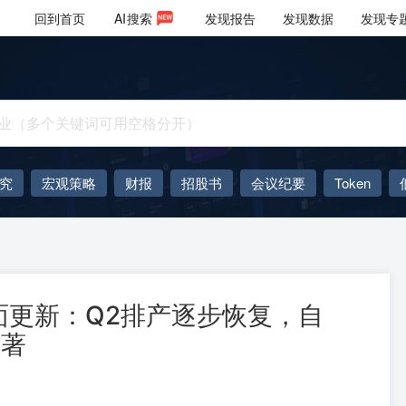
回到首页
AI
搜索
发现报告
发现数据
发现专
究
宏观策略
财报
招股书
会议纪要
Token
AIGC
大模型
面更新：Q2排产逐步恢复，自
显著