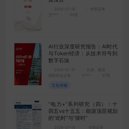
COMPANY
2026-07-18
-
华西证券
王***
33
页
宏观策略
STRATEGY
AI行业深度研究报告：AI时代
会议纪要
与Token经济：从技术符号到
MINUTES
数字石油
2026-07-31
孔蓉、杨昊
财报
国联民生证券
F***
67
页
ANNUALS
文化传媒
招股书
“电力+”系列研究（四）：十
PROSPECTUS
四五vs十五五：能源顶层规划
的“此时”与“彼时”
期货研究
2026-07-14
华创证券