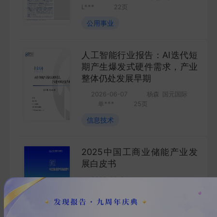
L***
22
页
FUTURES
公用事业
金工量化
QUANT
人工智能行业报告：AI迭代短
期产生爆发式硬件需求，产业
整体仍处发展早期
2026-06-07
杨森
国元国际
单***
25
页
信息技术
2025中国工商业储能产业发
展白皮书
2026-06-24
中国化学与物理电源行业协会
李***
117
页
电气设备