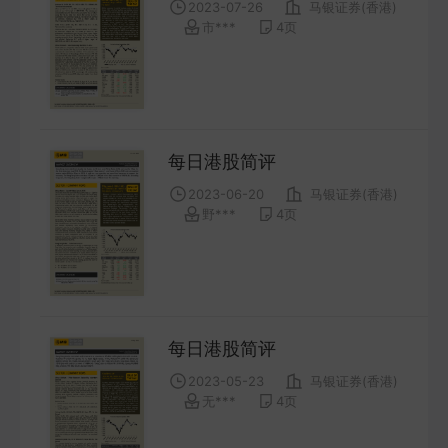
2023-07-26
马银证券(香港)
COMPANY
市***
4
页
宏观策略
STRATEGY
每日港股简评
会议纪要
2023-06-20
马银证券(香港)
MINUTES
野***
4
页
财报
ANNUALS
招股书
每日港股简评
PROSPECTUS
2023-05-23
马银证券(香港)
无***
4
页
期货研究