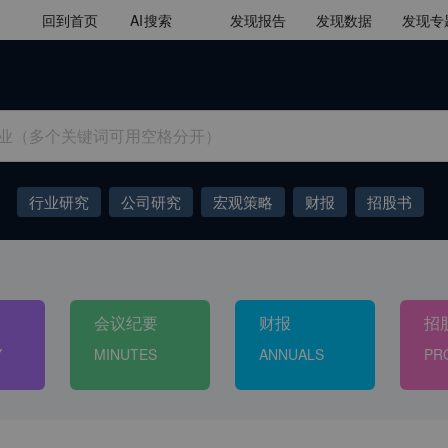
回到首页
AI
搜索
发现报告
发现数据
发现专
行业研究
公司研究
宏观策略
财报
招股书
会议纪要
Token
低空经济
十五五
AIGC
大模型
会议纪要
财报
招
Y
MINUTES
ANNUALS
PR