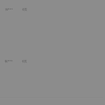
W***
6
页
秋***
6
页