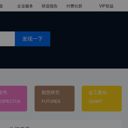
题
企业服务
研选报告
付费社群
VIP
权益
发现一下
股书
期货研究
金工量化
OSPECTUS
FUTURES
QUANT