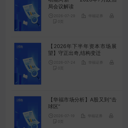
COMPANY
局会议解读
2026-07-29
华福证券
宏观策略
0
页
STRATEGY
【2026年下半年资本市场展
会议纪要
望】守正出奇,结构变迁
MINUTES
2026-07-24
华福证券
0
页
财报
ANNUALS
招股书
【华福市场分析】A股又到“击
球区”
PROSPECTUS
2026-07-19
华福证券
0
页
期货研究