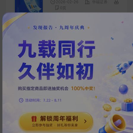
2026-02-26
华福证券
0
页
【2026年度A股展望】转型牛
深入推进
2025-12-27
华福证券
0
页
【华福市场分析】聚焦巡视整
改与高质量发展,勾勒中长期政
策主线——评11月政治局会议
2025-11-28
华福证券
0
页