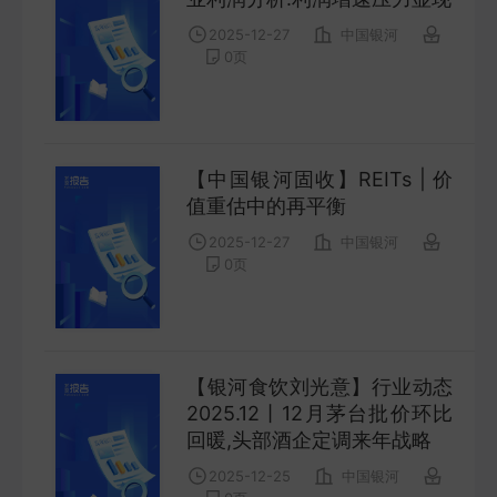
COMPANY
2025-12-27
中国银河
0
页
宏观策略
STRATEGY
【中国银河固收】REITs | 价
会议纪要
值重估中的再平衡
MINUTES
2025-12-27
中国银河
0
页
财报
ANNUALS
招股书
【银河食饮刘光意】行业动态
2025.12丨12月茅台批价环比
PROSPECTUS
回暖,头部酒企定调来年战略
2025-12-25
中国银河
期货研究