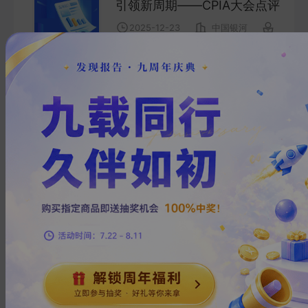
引领新周期——CPIA大会点评
2025-12-23
中国银河
0
页
【银河建筑龙天光】行业动态
2025.12丨推动投资止跌回稳,
着力稳定房地产市场
2025-12-23
中国银河
0
页
【银河电子高峰】半导体行业
周点评丨GPU公司陆续上市,上
游国产化进程加速
2025-12-23
中国银河
0
页