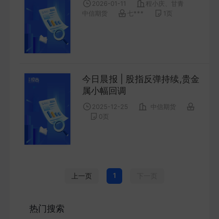
2026-01-11
程小庆、甘青
COMPANY
中信期货
七***
1
页
宏观策略
STRATEGY
今日晨报 | 股指反弹持续,贵金
会议纪要
属小幅回调
MINUTES
2025-12-25
中信期货
0
页
财报
ANNUALS
招股书
1
上一页
下一页
PROSPECTUS
热门搜索
期货研究