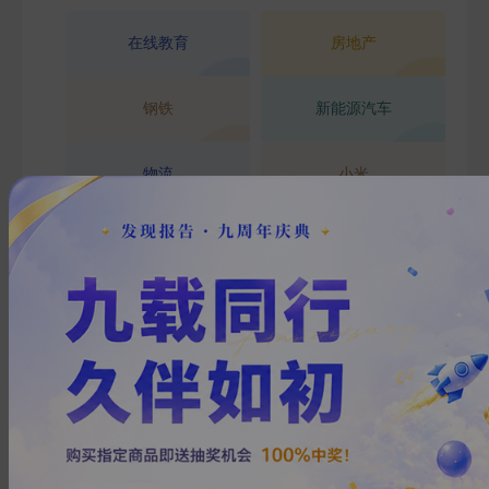
FUTURES
在线教育
房地产
金工量化
钢铁
新能源汽车
QUANT
物流
小米
瑞幸咖啡
医疗器械
换一批
主要行业
换一批
信息技术
金融
医药生物