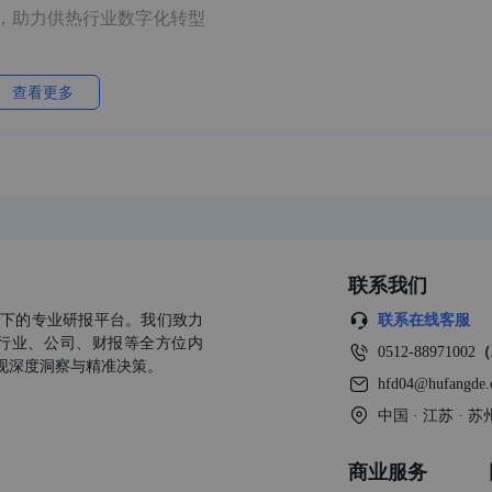
，助力供热行业数字化转型
店业数字化转型趋势报告
查看更多
年）
联系我们
公司旗下的专业研报平台。我们致力
联系在线客服
年）
行业、公司、财报等全方位内
0512-88971002
（
现深度洞察与精准决策。
人机领军企业，以低空+AI 行业应用深化布局低空数字经济
hfd04@hufangde
中国 · 江苏 ·
全球未来法律发展展望报告
商业服务
5