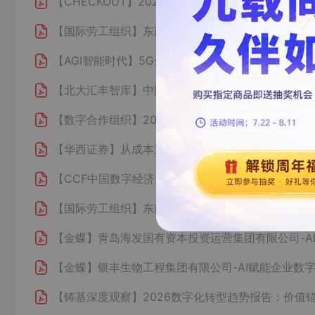
【CHECKOUT】
2026中东北非地区数字经济报告 支
【国际劳工组织】
东南亚技术职业教育培训机构对行
【AGI智能时代】
5G全连接工厂建设白皮书：开启工
【北大汇丰智库】
中国数字经济发展对增值税的影响
【数字合作组织】
2026年数字经济趋势
【华西证券】
从成本追赶到数字化转型构建体系壁垒
【CCF中国数字经济50人论坛】
我国企业数字化转型
【国际劳工组织】
东南亚技术职业教育培训机构对行
【金蝶】
青岛海发国有资本投资运营集团有限公司-A
【金蝶】
银丰生物工程集团有限公司-AI赋能企业数
【铸基深度观察】
2026数字化转型趋势报告：价值