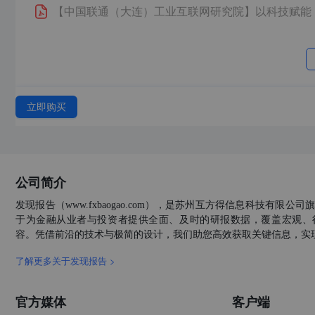
【中国联通（大连）工业互联网研究院】
以科技赋能
【中国旅游饭店业协会&石基信息】
2026年中国酒
【中国信通院】
全球数字经济发展研究报告（2025
【信通院】
中国数字经济发展研究报告（2025年）
立即购买
【联合国】
东南亚地区高等教育数字化转型报告
【植德】
植德数字经济月报
公司简介
【未知机构】
化工行业数字化转型
发现报告（www.fxbaogao.com），是苏州互方得信息科技有限
【中国通信院】
制造业数字化转型发展报告（2025
于为金融从业者与投资者提供全面、及时的研报数据，覆盖宏观、
容。凭借前沿的技术与极简的设计，我们助您高效获取关键信息，实
【华创证券】
低空60系列（二十七）：全谱系工业无
了解更多关于发现报告 >
【北京市律师协会】
2025数字经济与人工智能领域
官方媒体
客户端
【中信联&国信研究院】
企业数字化转型指数报告202