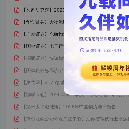
【头豹研究院】
2026年中国低空经济物流行业：
【华创证券】
大物流时代系列研究（三十二）：半导体
【广发证券】
东航物流上海枢纽与宽体货机资源筑基
【国金证券】
电子行业研究：晶圆厂物流大动脉，双
【招商证券】
快递物流行业2026年策略报告 地缘
【国家税务总局济宁市税务局】
支持经济高质量发展
【罗戈网】
2026智能体人工智能变革供应链物流的
【物联云仓】
2026年第一季度上海物流地产市场报
【第一太平戴维斯】
2026年中国物流地产报告
【绿色江南公众环境关注中心】
江苏省钢铁行业水运