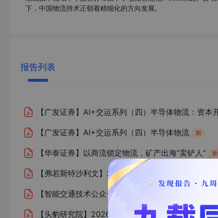
下，中国物流持术正朝着精细化的方向发展。
报告列表
【广发证券】
AI+交运系列（四）半导体物流：资
【广发证券】
AI+交运系列（四）半导体物流
【华泰证券】
以商流锁定物流，矿产出海“卖铲人”
【弗若斯特沙利文】
2026年全球物流智能化设备行
【智能交通技术公众号】
智慧物流的目标、主要内容
【头豹研究院】
2026年中国低空经济物流行业：蓝