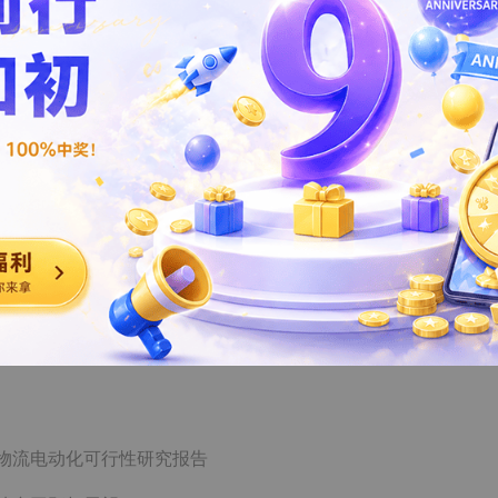
蓝海启航，无人机配送重塑物流供应链（清洁版）
物流：从“高价值货运”迈向“全链路保障”，掘金景气“芯”产业
，出口升级驱动成长
寡头缺口下景气外溢开启国产化窗口
扰动催化国际物流机遇 静待快递板块估值新催化
税费指南：港航物流业企业税费合规辅导手册
大趋势
告
物流电动化可行性研究报告