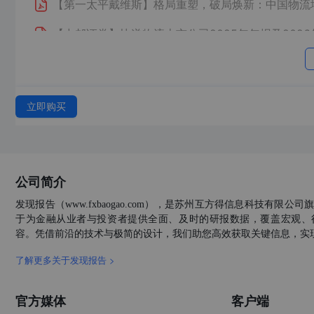
【第一太平戴维斯】
格局重塑，破局焕新：中国物流
【中邮证券】
快递物流上市公司2025年年报及20
【华创证券】
大物流时代系列研究（三十一）“中国
【香港职业训练局 (VTC)】
运输及物流业：人力资源更
立即购买
【物联云仓数字研究院】
2026年第一季度广州物流
【长江证券】
煤化工及物流双驱动，底部韧性十足
公司简介
物流与供应链政策辑要2026年3月号
发现报告（www.fxbaogao.com），是苏州互方得信息科技有限
【物联云仓数字研究院】
2026年第一季度全国物流
于为金融从业者与投资者提供全面、及时的研报数据，覆盖宏观、
容。凭借前沿的技术与极简的设计，我们助您高效获取关键信息，实
【中国工商银行（亚洲）东南亚研究中心】
香港交通
了解更多关于发现报告 >
【华西证券】
“交运物流+科技”系列深度研究（一）
官方媒体
【华创证券】
——全球能源安全体系下的投资机会全
客户端