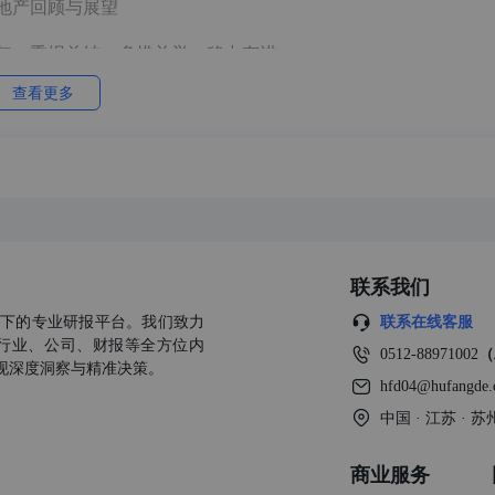
地产回顾与展望
26年一季报总结：多措并举，稳中有进
查看更多
密度”到全球交付，平台型供应链能力打开市场空间
新报告2026
地产市场报告
联系我们
公司旗下的专业研报平台。我们致力
联系在线客服
地产市场报告
行业、公司、财报等全方位内
0512-88971002
（
现深度洞察与精准决策。
物流行业发展观察系列之三：运量分析篇
hfd04@hufangde
中国 · 江苏 ·
：技术、政策与成本，无人配送车落地的三重动力
景解析：能源转型到物流保障
商业服务