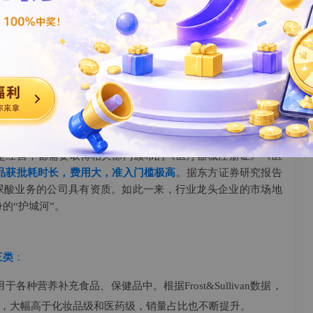
在6个月—9个月），但产品的及时效果较为明显且风险性和价
一定的成瘾性）
，因此行业未来的增速较为确定。
疗美容的玻尿酸注射剂在我国被认定为三类医疗器械——这是
支持或维持生命的医疗器械，这类医疗器械对人体具有潜在危
是经营，都需要取得相关部门颁布的《医疗器械注册证》《医
品获批耗时长，费用大，准入门槛极高
。据东方证券研究报告
事玻尿酸业务的公司具有资质。如此一来，行业龙头企业的市场地
的“护城河”。
三类
：
各种营养补充食品、保健品中。根据Frost&Sullivan数据，
4.5%，大幅高于化妆品级和医药级，销量占比也不断提升。