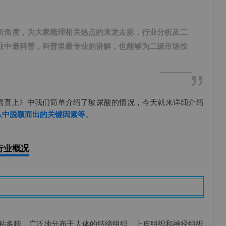
析角度，为大家梳理相关热点的来龙去脉，行业分析及二
业中最科普，科普里最专业的讲解，也能够为二级市场投
”
摇直上
》中我们简单介绍了玻尿酸的情况，今天就来详细介绍
从中脱颖而出的关键因素等
。
行业概况
性粘多糖，广泛地分布于人体的结缔组织、上皮组织和神经组织