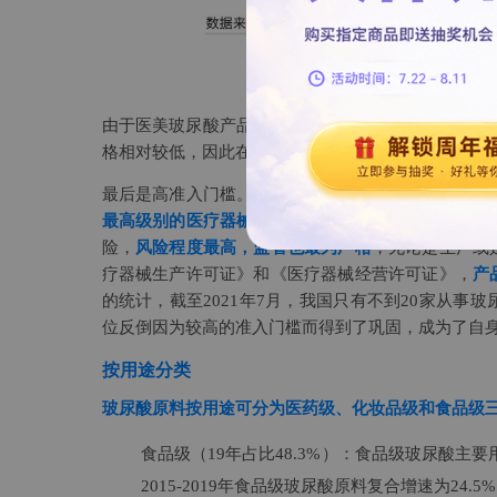
由于医美玻尿酸产品的
功效维持周期相对较短
（多数
格相对较低，因此在医美人群中
具有较高的复购率（
最后是高准入门槛。根据国家药监部门提示，
用于医
最高级别的医疗器械
，具体指代那些植入人体、用于
险，
风险程度最高，监管也最为严格
，无论是生产或
疗器械生产许可证》和《医疗器械经营许可证》，
产
的统计，截至2021年7月，我国只有不到20家从
位反倒因为较高的准入门槛而得到了巩固，成为了自身
按用途分类
玻尿酸原料按用途可分为医药级、化妆品级和食品级
食品级（19年占比48.3%）：食品级玻尿酸主要用于
2015-2019年食品级玻尿酸原料复合增速为2