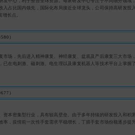
研发中心，利于整合全球资源。每家研发中心专注于不同细分领域
收入占比国内领先，国际化布局接近全球龙头，公司保持高研发投
富增长点。
580）
复市场，先后进入精神康复、神经康复、盆底及产后康复三大市场
，已在电刺激、磁刺激、电生理以及康复机器人等技术平台上掌握
677）
、资本密集型行业，具有较高壁垒。由于多年持续的研发投入和积
效率，疫情前一次性手套需求平稳增长，丁腈手套市场份额逐步提