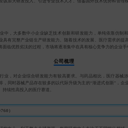
应该加大研发投入、引进专业技术人才、借鉴国外技术优势和管理
业中，大多数中小企业缺乏技术创新和研发能力，单纯依靠仿制
业具有完整产业链生产研发能力。随着技术的发展、医疗需求的提
将面临优胜劣汰的过程，市场将逐渐集中在具有核心竞争力的企业手
公司梳理
行业，对企业综合研发能力有较高要求。与药品相比，医疗器械
等，同时器械产品存在较多的以代际升级为主的“渐进式创新”，企
、持续性高投入的医疗赛道。
760）