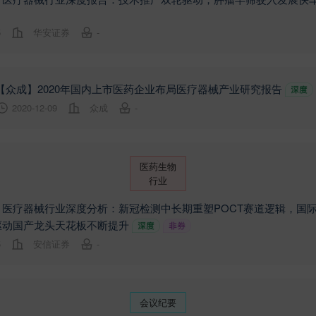
5
华安证券
-
【众成】2020年国内上市医药企业布局医疗器械产业研究报告
2020-12-09
众成
-
医药生物
行业
】医疗器械行业深度分析：新冠检测中长期重塑POCT赛道逻辑，国
驱动国产龙头天花板不断提升
5
安信证券
-
会议纪要