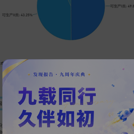
国产创新器械
化率不高，高端产品领域仍然是进口产品占据了主要市场。未来，
争之地。进口替代的顺利进行必须同时抓住技术与成本两项优势，