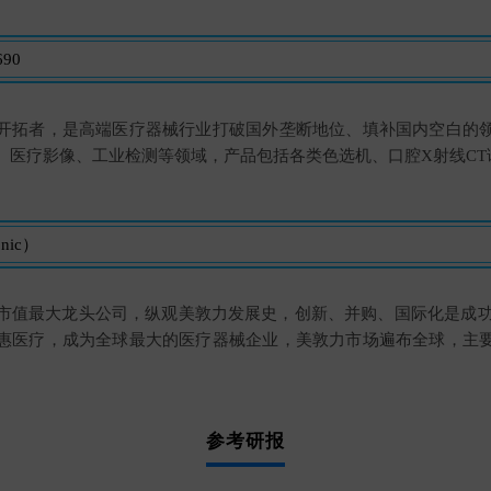
90
开拓者，是高端医疗器械行业打破国外垄断地位、填补国内空白的
、医疗影像、工业检测等领域，产品包括各类色选机、口腔X射线CT
nic）
市值最大龙头公司，纵观美敦力发展史，创新、并购、国际化是成功的
惠医疗，成为全球最大的医疗器械企业，美敦力市场遍布全球，主
参考研报