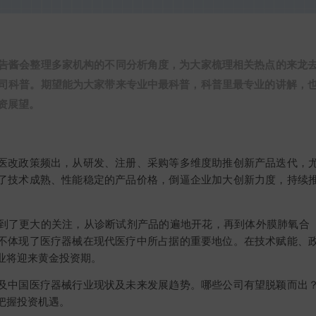
告酱会整理多家机构的不同分析角度，为大家梳理相关热点的来龙
司科普。期望能为大家带来专业中最科普，科普里最专业的讲解，
资展望。
医改政策频出，从研发、注册、采购等多维度助推创新产品迭代，
了技术成熟、性能稳定的产品价格，倒逼企业加大创新力度，持续
到了更大的关注，从诊断试剂产品的遍地开花，再到体外膜肺氧合（
不体现了医疗器械在现代医疗中所占据的重要地位。在技术赋能、
业将迎来黄金投资期。
及中国医疗器械行业现状及未来发展趋势。哪些公司有望脱颖而出
把握投资机遇。