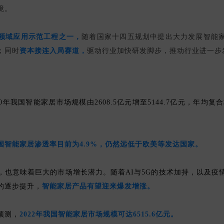
境。
领域应用示范工程之一，
随着国家十四五规划中提出大力发展智能
；同时
资本接连入局赛道，
驱动行业加快研发脚步，推动行业进一步
020年我国智能家居市场规模由2608.5亿元增至5144.7亿元，年均复合
国智能家居渗透率目前为4.9%，仍然远低于欧美等发达国家。
，也意味着巨大的市场增长潜力。随着AI与5G的技术加持，以及疫
的逐步提升，
智能家居产品有望迎来爆发增涨。
预测，
2022年我国智能家居市场规模可达6515.6亿元。