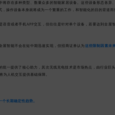
中将存在多种类型、数量众多的智能家居设备。这些设备形态各异
式，操作设备本身就将成为一个繁重的工作，和智能化的目的背道而
是语音或者手机APP交互，但往往是针对单个设备，若要达到全屋
。
全屋智能不会在短中期迅速实现，但招商证券认为
这些限制因素未
的统一提供了核心助力，其次无线充电技术是市场热点，由行业巨头
展将为人机交互提供基础保障。
一个长期确定性趋势。