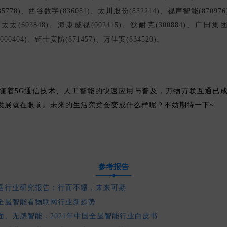
835778)、西谷数字(836081)、太川股份(832214)、视声智能(870976
好太太(603848)、海康威视(002415)、狄耐克(300884)、广田集团(
000404)、钜士安防(871457)、万佳安(834520)。
随着5G通信技术、人工智能的快速应用与普及，万物万联互通已
发展就在眼前。未来的生活究竟会变成什么样呢？不妨期待一下~
参考报告
居行业研究报告：行而不辍，未来可期
全屋智能看物联网行业新趋势
面、无感智能：2021年中国全屋智能行业白皮书