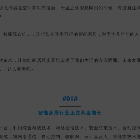
驶飞行器在空中有秩序漫游，千里之外瞬息即到的时候，有没有注
？
、智能晾衣机……这些如今唾手可得的智能家居，对于十几年前的人
样追求，让智能家居逐步开始渗透于我们生活的方方面面。未来发
，一起去看看吧~
#01#
智能家居行业正在高速增长
平台，利用综合布线技术、网络通信技术、安全防范技术、自动控
集成，将网络通信、自动控制、物联网、云计算及人工智能等技术