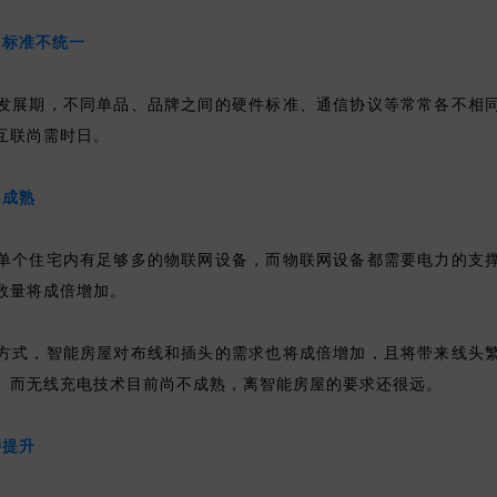
，标准不统一
发展期，不同单品、品牌之间的硬件标准、通信协议等常常各不相
互联尚需时日。
不成熟
单个住宅内有足够多的物联网设备，而物联网设备都需要电力的支
数量将成倍增加。
方式，智能房屋对布线和插头的需求也将成倍增加，且将带来线头
。而无线充电技术目前尚不成熟，离智能房屋的要求还很远。
待提升