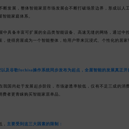
不断发展，整体智能家居市场发展会不断打破场景边界，形成以人
屋智能家庭体系。
屋中具备丰富可扩展的全品类智能设备、高速无缝的网络，通过中
策，使得房屋成为一个智能整体，给用户带来沉浸式、个性化的居家
鸿蒙以及谷歌fuchisa操作系统同步发布为起点，全屋智能的发展真正
在我国尚处于发展起步阶段，市场渗透率较低，仅有不足三成的消
消费者更青睐购买智能家居单品。
低，
主要受到这三大因素的限制：