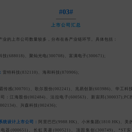
#03#
上市公司汇总
产业的上市公司数量较多，分布在各产业链环节。具体包括：
技(688018)、聚灿光电(300708)、富满电子(300671);
：
雷特科技(832110)、海和科技(870906);
霸传感(300701)、歌尔股份(002241)、兆易创新(603986)、华工科技
市公司：江海股份(002484)、法拉电子(600563)、新宙邦(300037)
002134)、兴森科技(002436);
系统设计上市公司：
阿里巴巴(9988.HK)、小米集团(1810.HK)、美
力电器(000651)、长虹美菱(000521)、顶固集创(300749)、*ST实