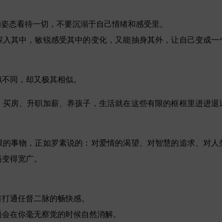
的姿态看待一切，不要沉溺于自己情绪和感受里。
深入其中，敏锐感受其中的变化，又能抽身其外，让自己变成一
似不同，却又极其相似。
、买房、升职加薪、养孩子，生活就在这些有限的框框里进进退
限的事物，正如罗素说的：对爱情的渴望、对智慧的追求、对人
隘变得宽广。
有打通任督二脉的畅快感。
题会在你毫无察觉的时候自然消解。