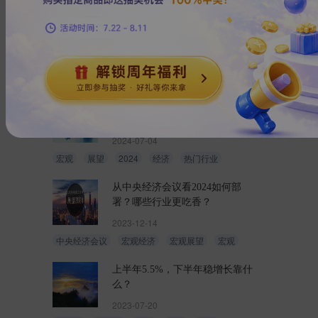
从特朗普入主白宫展望2025经济
趋势
2024-11-07
特朗普
美国大选
宏观
经济
展望
2024下半年国内外经济及热门行
业展望
2024-07-04
宏观
展望
2024
经济
热门行业
从中央经济会议看2024如何部
署？哪些行业更吃香？
2023-12-14
中央经济会议
宏观经济
宏观展望
宏观
上半年5.5%，下半年稳增长靠什
么？
2023-07-20